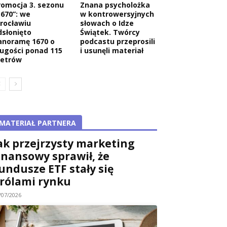
romocja 3. sezonu
Znana psycholożka
1670”: we
w kontrowersyjnych
rocławiu
słowach o Idze
dsłonięto
Świątek. Twórcy
anoramę 1670 o
podcastu przeprosili
ługości ponad 115
i usunęli materiał
etrów
MATERIAŁ PARTNERA
ak przejrzysty marketing
inansowy sprawił, że
undusze ETF stały się
rólami rynku
/07/2026