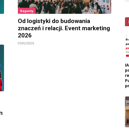
Raporty
Od logistyki do budowania
znaczeń i relacji. Event marketing
2026
05/02/2026
I
p
r
P
p
m