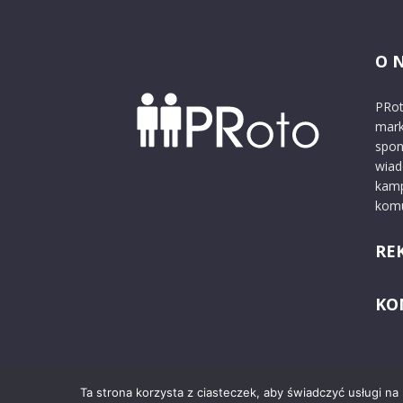
O 
PRot
mark
spon
wiad
kamp
komu
RE
KO
Ta strona korzysta z ciasteczek, aby świadczyć usługi na