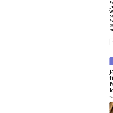
P
„
W
o
P
d
m
J
f
f
k
24