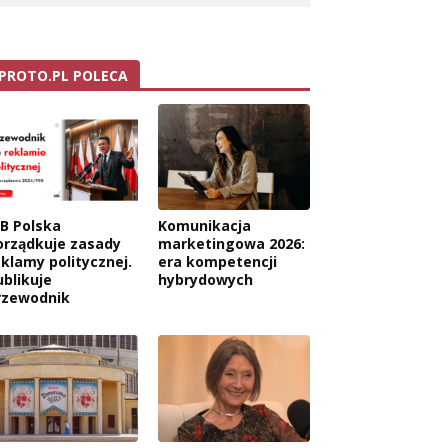
PROTO.PL POLECA
AB Polska
Komunikacja
orządkuje zasady
marketingowa 2026:
eklamy politycznej.
era kompetencji
ublikuje
hybrydowych
rzewodnik