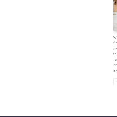
W 
fi
mo
te
fa
ci
in