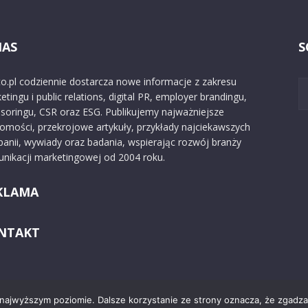
NAS
S
o.pl codziennie dostarcza nowe informacje z zakresu
etingu i public relations, digital PR, employer brandingu,
soringu, CSR oraz ESG. Publikujemy najważniejsze
omości, przekrojowe artykuły, przykłady najciekawszych
anii, wywiady oraz badania, wspierając rozwój branży
nikacji marketingowej od 2004 roku.
KLAMA
NTAKT
 najwyższym poziomie. Dalsze korzystanie ze strony oznacza, że zgadzas