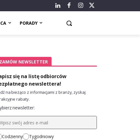
ACA
PORADY
ZAMÓW NEWSLETTER
apisz się na listę odbiorców
ezpłatnego newslettera!
dź na bieżąco z informacjami z branży, zyskaj
rakcyjne rabaty.
bierz newsletter:
Codzienny
Tygodniowy