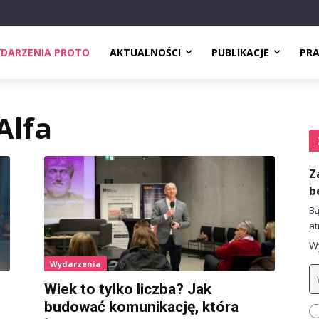
DARZENIA PROTO
AKTUALNOŚCI
PUBLIKACJE
PR
Alfa
Z
b
Bą
at
Wy
Wydarzenia
Wiek to tylko liczba? Jak
budować komunikację, która