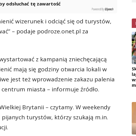
 aby odsłuchać tę zawartość
Powered By
GSpeech
nić wizerunek i odciąć się od turystów,
wać” – podaje podroze.onet.pl za
e wystartować z kampanią zniechęcającą
enić mają się godziny otwarcia lokali w
S
la
liwe jest też wprowadzenie zakazu palenia
w
m
 centrum miasta – informuje źródło.
Wielkiej Brytanii – czytamy. W weekendy
ijanych turystów, którzy szukają m.in.
ji.