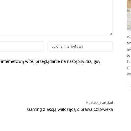
W 
fi
E-
Strona
mo
mail:*
Interneto
te
 internetową w tej przeglądarce na następny raz, gdy
fa
ci
in
Następny artykuł
Gaming z akcją walczącą o prawa człowieka