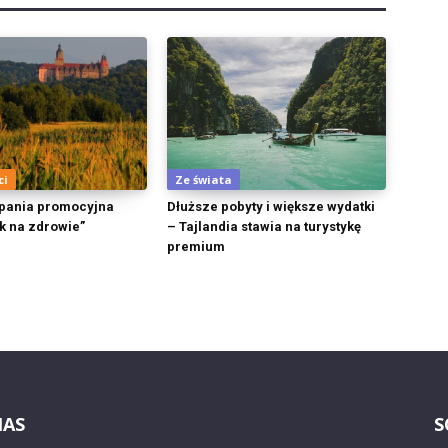
ci
Ze świata
pania promocyjna
Dłuższe pobyty i większe wydatki
sk na zdrowie”
– Tajlandia stawia na turystykę
premium
NAS
S