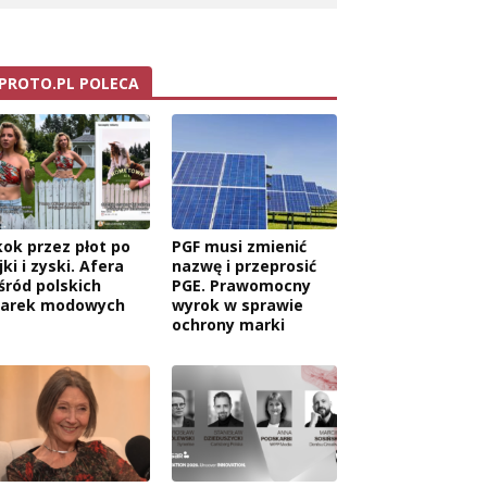
PROTO.PL POLECA
kok przez płot po
PGF musi zmienić
jki i zyski. Afera
nazwę i przeprosić
śród polskich
PGE. Prawomocny
arek modowych
wyrok w sprawie
ochrony marki