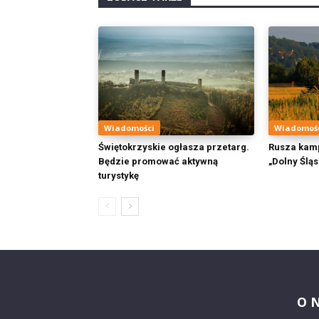
Wiadomości
Wiadomoś
Świętokrzyskie ogłasza przetarg.
Rusza kam
Będzie promować aktywną
„Dolny Ślą
turystykę
O 