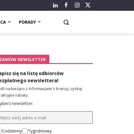
ACA
PORADY
ZAMÓW NEWSLETTER
apisz się na listę odbiorców
ezpłatnego newslettera!
dź na bieżąco z informacjami z branży, zyskaj
rakcyjne rabaty.
bierz newsletter:
Codzienny
Tygodniowy