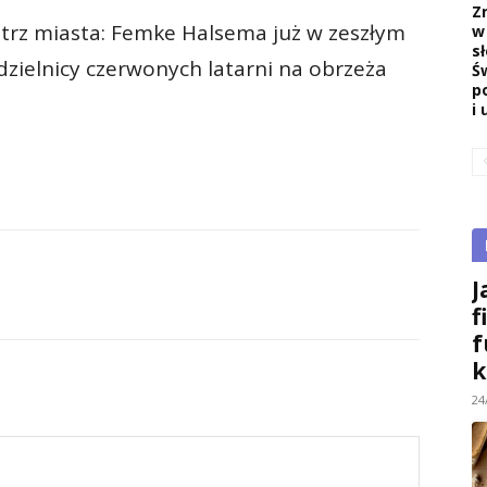
Z
strz miasta: Femke Halsema już w zeszłym
w
s
dzielnicy czerwonych latarni na obrzeża
Ś
p
i 
J
f
f
k
24