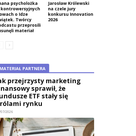
nana psycholożka
Jarosław Królewski
 kontrowersyjnych
na czele jury
łowach o Idze
konkursu Innovation
wiątek. Twórcy
2026
odcastu przeprosili
usunęli materiał
MATERIAŁ PARTNERA
ak przejrzysty marketing
inansowy sprawił, że
undusze ETF stały się
rólami rynku
/07/2026