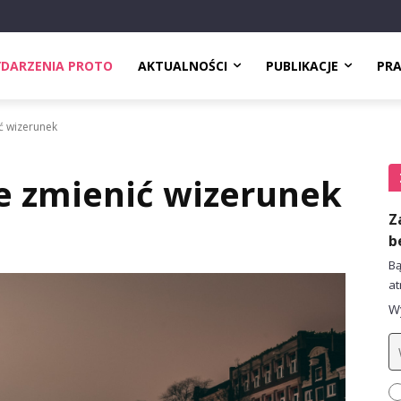
DARZENIA PROTO
AKTUALNOŚCI
PUBLIKACJE
PR
ć wizerunek
 zmienić wizerunek
Z
b
Bą
at
Wy