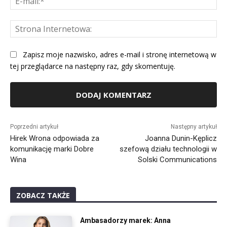
mai
St
Int
Zapisz moje nazwisko, adres e-mail i stronę internetową w
tej przeglądarce na następny raz, gdy skomentuję.
Alternative:
Poprzedni artykuł
Następny artykuł
Hirek Wrona odpowiada za
Joanna Dunin-Kęplicz
komunikację marki Dobre
szefową działu technologii w
Wina
Solski Communications
ZOBACZ TAKŻE
Ambasadorzy marek: Anna