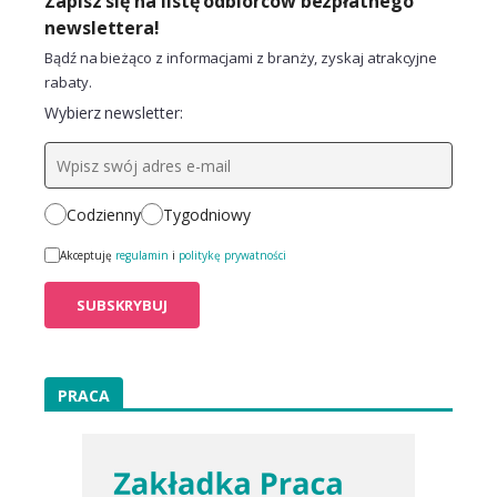
Zapisz się na listę odbiorców bezpłatnego
newslettera!
Bądź na bieżąco z informacjami z branży, zyskaj atrakcyjne
rabaty.
Wybierz newsletter:
Codzienny
Tygodniowy
Akceptuję
regulamin
i
politykę prywatności
PRACA