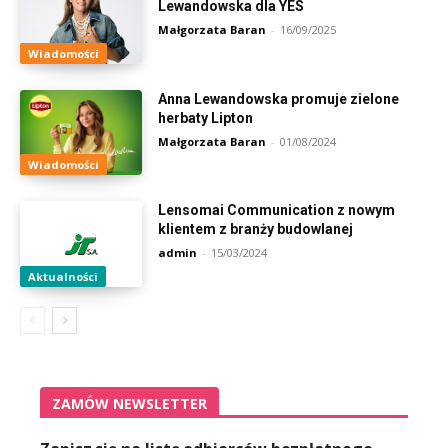
Lewandowska dla YES
Małgorzata Baran
-
16/09/2025
Wiadomości
Anna Lewandowska promuje zielone
herbaty Lipton
Małgorzata Baran
-
01/08/2024
Wiadomości
Lensomai Communication z nowym
klientem z branży budowlanej
admin
-
15/03/2024
Aktualności
ZAMÓW NEWSLETTER