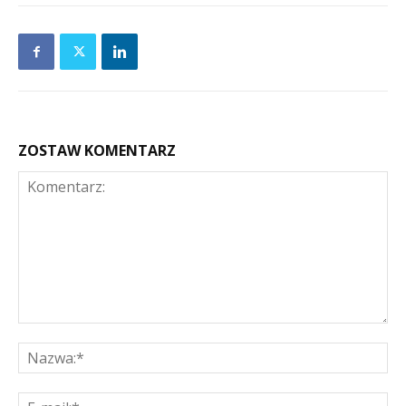
ZOSTAW KOMENTARZ
Komentarz:
Na
E-