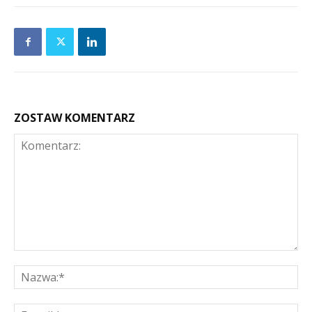
ZOSTAW KOMENTARZ
Komentarz:
Na
E-