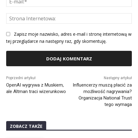
mai
St
Int
Zapisz moje nazwisko, adres e-mail i stronę internetową w
tej przeglądarce na następny raz, gdy skomentuję.
Alternative:
Poprzedni artykuł
Następny artykuł
OpenAI wygrywa z Muskiem,
Influencerzy muszą płacić za
ale Altman traci wizerunkowo
możliwość nagrywania?
Organizacja National Trust
tego wymaga
ZOBACZ TAKŻE