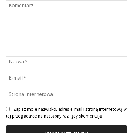
Komentarz:
Na
E-
mai
St
Int
Zapisz moje nazwisko, adres e-mail i stronę internetową w
tej przeglądarce na następny raz, gdy skomentuję.