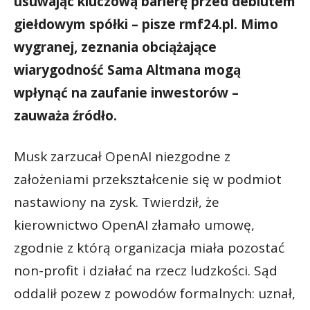
usuwając kluczową barierę przed debiutem
giełdowym spółki – pisze rmf24.pl. Mimo
wygranej, zeznania obciążające
wiarygodność Sama Altmana mogą
wpłynąć na zaufanie inwestorów –
zauważa źródło.
Musk zarzucał OpenAI niezgodne z
założeniami przekształcenie się w podmiot
nastawiony na zysk. Twierdził, że
kierownictwo OpenAI złamało umowę,
zgodnie z którą organizacja miała pozostać
non-profit i działać na rzecz ludzkości. Sąd
oddalił pozew z powodów formalnych: uznał,