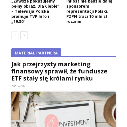
„Zawsze pokazujemy
InPost nie będzie dalej
pełny obraz. Dla Ciebie”
sponsorem
– Telewizja Polska
reprezentacji Polski.
promuje TVP Info i
PZPN traci 10 mln zł
„19.30”
rocznie
MATERIAŁ PARTNERA
Jak przejrzysty marketing
finansowy sprawił, że fundusze
ETF stały się królami rynku
24/07/2026