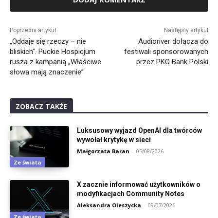
Alternative:
Poprzedni artykuł
Następny artykuł
„Oddaje się rzeczy – nie
Audioriver dołącza do
bliskich”. Puckie Hospicjum
festiwali sponsorowanych
rusza z kampanią „Właściwe
przez PKO Bank Polski
słowa mają znaczenie”
ZOBACZ TAKŻE
Luksusowy wyjazd OpenAI dla twórców
wywołał krytykę w sieci
Małgorzata Baran
-
05/08/2026
Ze świata
X zacznie informować użytkowników o
modyfikacjach Community Notes
Aleksandra Oleszycka
-
09/07/2026
Ze świata