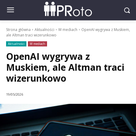
Strona główna
Aktualności
W mediach
OpenAI wygrywa z Muskiem,
ale Altman traci wizerunkowo
Aktualności
W mediach
OpenAI wygrywa z
Muskiem, ale Altman traci
wizerunkowo
19/05/2026