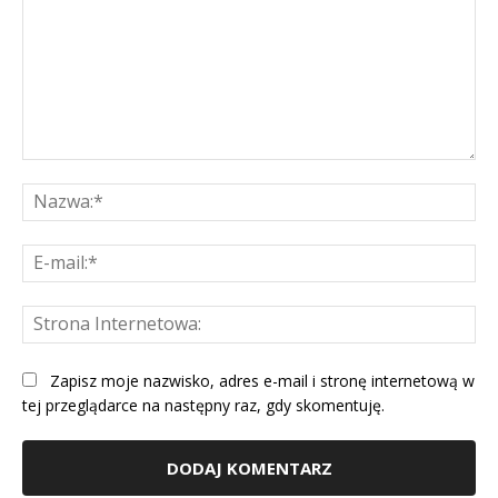
Komentarz:
Na
E-
mai
St
Int
Zapisz moje nazwisko, adres e-mail i stronę internetową w
tej przeglądarce na następny raz, gdy skomentuję.