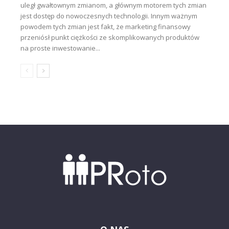
uległ gwałtownym zmianom, a głównym motorem tych zmian
jest dostęp do nowoczesnych technologii. Innym ważnym
powodem tych zmian jest fakt, że marketing finansowy
przeniósł punkt ciężkości ze skomplikowanych produktów
na proste inwestowanie...