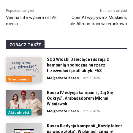
Alternative:
Poprzedni artykuł
Następny artykuł
Vienna Life wybiera oLIVE
OpenAI wygrywa z Muskiem,
media
ale Altman traci wizerunkowo
ZOBACZ TAKŻE
SOS Wioski Dziecięce ruszają z
kampanią społeczną na rzecz
trzeźwości i profilaktyki FAS
Małgorzata Baran
-
04/08/2026
Wiadomości
Rusza IV edycja kampanii „Daj Się
Odkryć”. Ambasadorem Michał
Wiśniewski
Małgorzata Baran
-
29/07/2026
Aktualności
Rusza II edycja kampanii „Każdy talent
na wagę złota”. W planach zmiany