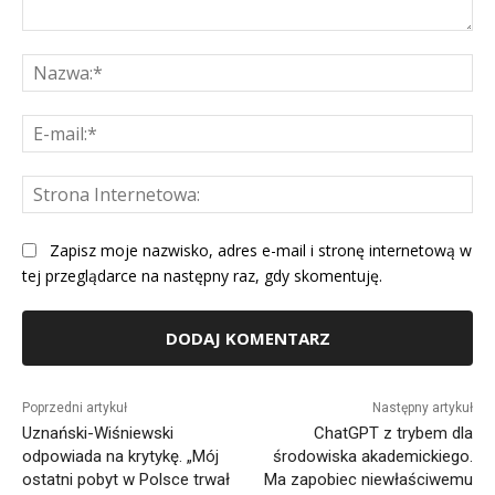
Komentarz:
Na
E-
mai
St
Int
Zapisz moje nazwisko, adres e-mail i stronę internetową w
tej przeglądarce na następny raz, gdy skomentuję.
Alternative:
Poprzedni artykuł
Następny artykuł
Uznański-Wiśniewski
ChatGPT z trybem dla
odpowiada na krytykę. „Mój
środowiska akademickiego.
ostatni pobyt w Polsce trwał
Ma zapobiec niewłaściwemu