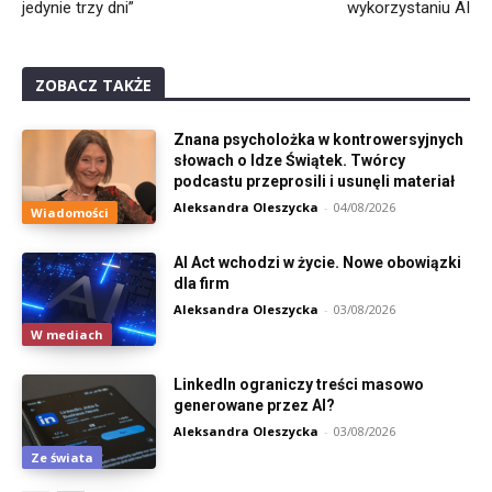
jedynie trzy dni”
wykorzystaniu AI
ZOBACZ TAKŻE
Znana psycholożka w kontrowersyjnych
słowach o Idze Świątek. Twórcy
podcastu przeprosili i usunęli materiał
Aleksandra Oleszycka
-
04/08/2026
Wiadomości
AI Act wchodzi w życie. Nowe obowiązki
dla firm
Aleksandra Oleszycka
-
03/08/2026
W mediach
LinkedIn ograniczy treści masowo
generowane przez AI?
Aleksandra Oleszycka
-
03/08/2026
Ze świata