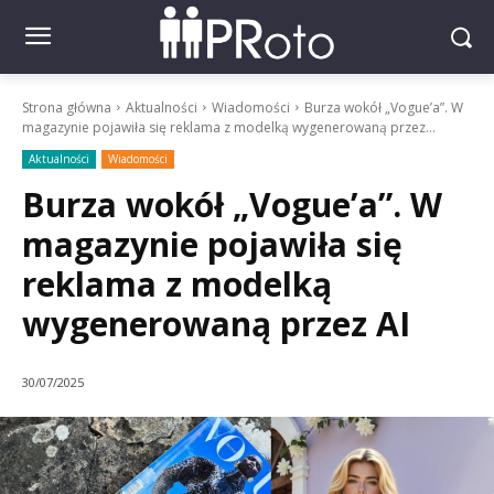
Strona główna
Aktualności
Wiadomości
Burza wokół „Vogue’a”. W
magazynie pojawiła się reklama z modelką wygenerowaną przez...
Aktualności
Wiadomości
Burza wokół „Vogue’a”. W
magazynie pojawiła się
reklama z modelką
wygenerowaną przez AI
30/07/2025