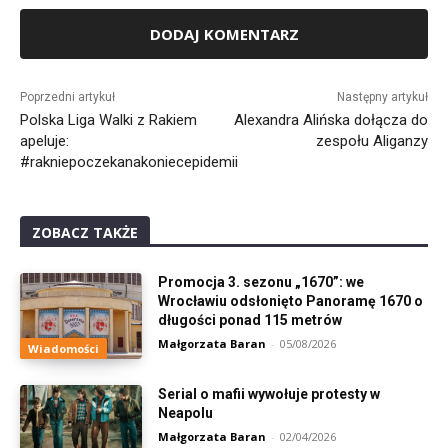
Alternative:
Poprzedni artykuł
Następny artykuł
Polska Liga Walki z Rakiem
Alexandra Alińska dołącza do
apeluje:
zespołu Aliganzy
#rakniepoczekanakoniecepidemii
ZOBACZ TAKŻE
Promocja 3. sezonu „1670”: we
Wrocławiu odsłonięto Panoramę 1670 o
długości ponad 115 metrów
Małgorzata Baran
-
05/08/2026
Wiadomości
Serial o mafii wywołuje protesty w
Neapolu
Małgorzata Baran
-
02/04/2026