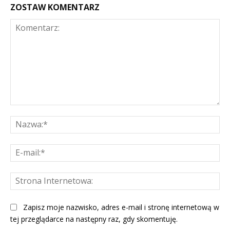
ZOSTAW KOMENTARZ
Komentarz:
Na
E-
mai
St
Int
Zapisz moje nazwisko, adres e-mail i stronę internetową w
tej przeglądarce na następny raz, gdy skomentuję.