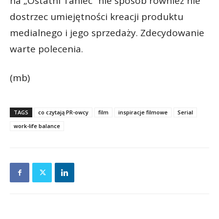
na „Ostatni Taniec” nie sposób również nie
dostrzec umiejętności kreacji produktu
medialnego i jego sprzedaży. Zdecydowanie
warte polecenia.
(mb)
TAGS
co czytają PR-owcy
film
inspiracje filmowe
Serial
work-life balance