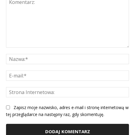
Komentarz:
Na
E-
mai
St
Int
Zapisz moje nazwisko, adres e-mail i stronę internetową w
tej przeglądarce na następny raz, gdy skomentuję.