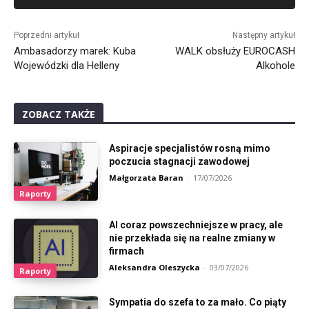
Alternative:
Poprzedni artykuł
Następny artykuł
Ambasadorzy marek: Kuba
WALK obsłuży EUROCASH
Wojewódzki dla Helleny
Alkohole
ZOBACZ TAKŻE
Aspiracje specjalistów rosną mimo
poczucia stagnacji zawodowej
Małgorzata Baran
-
17/07/2026
Raporty
AI coraz powszechniejsze w pracy, ale
nie przekłada się na realne zmiany w
firmach
Aleksandra Oleszycka
-
03/07/2026
Raporty
Sympatia do szefa to za mało. Co piąty