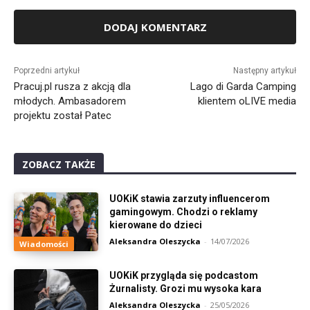
Alternative:
Poprzedni artykuł
Następny artykuł
Pracuj.pl rusza z akcją dla
Lago di Garda Camping
młodych. Ambasadorem
klientem oLIVE media
projektu został Patec
ZOBACZ TAKŻE
UOKiK stawia zarzuty influencerom
gamingowym. Chodzi o reklamy
kierowane do dzieci
Aleksandra Oleszycka
-
14/07/2026
Wiadomości
UOKiK przygląda się podcastom
Żurnalisty. Grozi mu wysoka kara
Aleksandra Oleszycka
-
25/05/2026