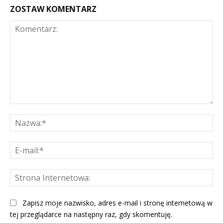
ZOSTAW KOMENTARZ
Komentarz:
Na
E-
mai
St
Int
Zapisz moje nazwisko, adres e-mail i stronę internetową w
tej przeglądarce na następny raz, gdy skomentuję.