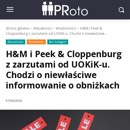
Strona główna
Aktualności
Wiadomości
H&M i Peek &
Cloppenburg z zarzutami od UOKiK-u. Chodzi o niewłaściwe...
Aktualności
Wiadomości
Bez kategorii
H&M i Peek & Cloppenburg
z zarzutami od UOKiK-u.
Chodzi o niewłaściwe
informowanie o obniżkach
01/06/2026