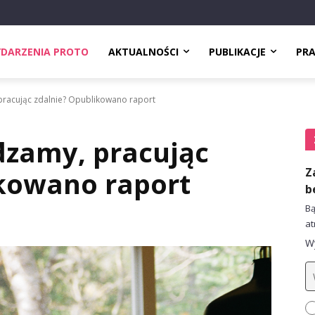
DARZENIA PROTO
AKTUALNOŚCI
PUBLIKACJE
PR
pracując zdalnie? Opublikowano raport
ędzamy, pracując
Z
ikowano raport
b
Bą
at
Wy