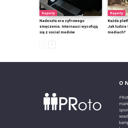
Raporty
Raporty
Nadeszła era cyfrowego
Każda plat
zmęczenia. Internauci wycofują
Jak ludzie 
się z social mediów
mediach?
O 
PRot
mark
spon
wiad
kamp