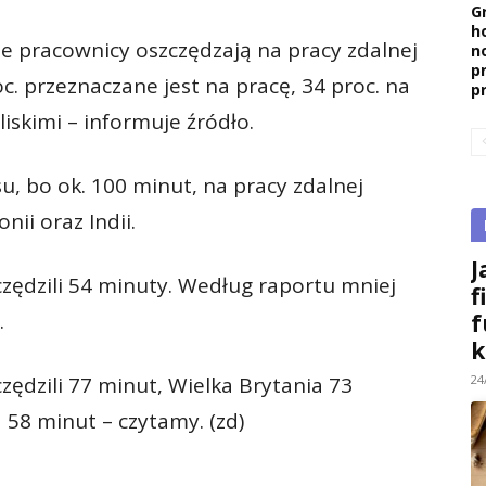
G
h
 pracownicy oszczędzają na pracy zdalnej
n
p
c. przeznaczane jest na pracę, 34 proc. na
p
liskimi – informuje źródło.
u, bo ok. 100 minut, na pracy zdalnej
nii oraz Indii.
J
zędzili 54 minuty. Według raportu mniej
f
.
f
k
24
ędzili 77 minut, Wielka Brytania 73
 58 minut – czytamy. (zd)