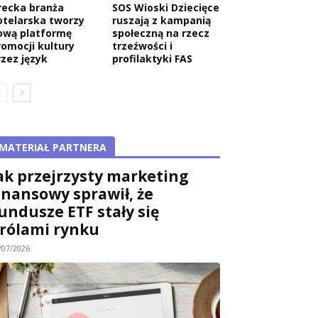
recka branża
SOS Wioski Dziecięce
otelarska tworzy
ruszają z kampanią
ową platformę
społeczną na rzecz
romocji kultury
trzeźwości i
rzez język
profilaktyki FAS
MATERIAŁ PARTNERA
ak przejrzysty marketing
inansowy sprawił, że
undusze ETF stały się
rólami rynku
/07/2026