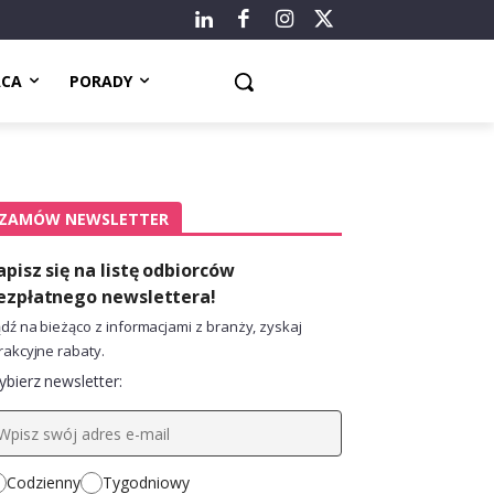
ACA
PORADY
ZAMÓW NEWSLETTER
apisz się na listę odbiorców
ezpłatnego newslettera!
dź na bieżąco z informacjami z branży, zyskaj
rakcyjne rabaty.
bierz newsletter:
Codzienny
Tygodniowy