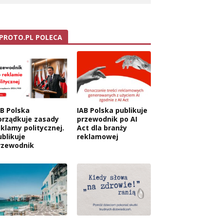
PROTO.PL POLECA
AB Polska
IAB Polska publikuje
orządkuje zasady
przewodnik po AI
eklamy politycznej.
Act dla branży
ublikuje
reklamowej
rzewodnik