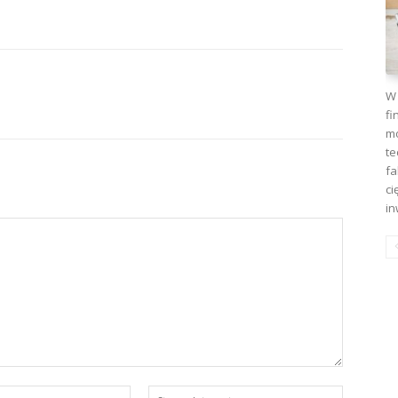
W 
fi
mo
te
fa
ci
in
E-
Strona