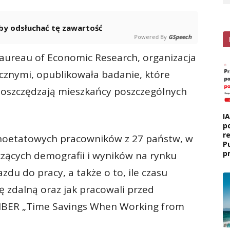
 aby odsłuchać tę zawartość
Powered By
GSpeech
eaureau of Economic Research, organizacja
cznymi, opublikowała badanie, które
u oszczędzają mieszkańcy poszczególnych
I
p
r
noetatowych pracowników z 27 państw, w
P
p
czących demografii i wyników na rynku
zdu do pracy, a także o to, ile czasu
 zdalną oraz jak pracowali przed
NBER „Time Savings When Working from