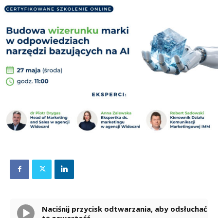
Naciśnij przycisk odtwarzania, aby odsłuchać
tę zawartość