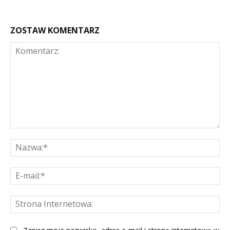
ZOSTAW KOMENTARZ
Komentarz:
Na
E-
mai
St
Int