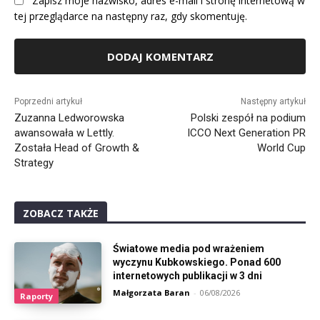
Zapisz moje nazwisko, adres e-mail i stronę internetową w
tej przeglądarce na następny raz, gdy skomentuję.
Alternative:
Poprzedni artykuł
Następny artykuł
Zuzanna Ledworowska
Polski zespół na podium
awansowała w Lettly.
ICCO Next Generation PR
Została Head of Growth &
World Cup
Strategy
ZOBACZ TAKŻE
Światowe media pod wrażeniem
wyczynu Kubkowskiego. Ponad 600
internetowych publikacji w 3 dni
Małgorzata Baran
-
06/08/2026
Raporty