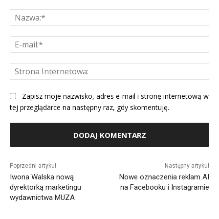
Komentarz:
Na
E-
mai
St
Int
Zapisz moje nazwisko, adres e-mail i stronę internetową w
tej przeglądarce na następny raz, gdy skomentuję.
Alternative:
Poprzedni artykuł
Następny artykuł
Iwona Walska nową
Nowe oznaczenia reklam AI
dyrektorką marketingu
na Facebooku i Instagramie
wydawnictwa MUZA