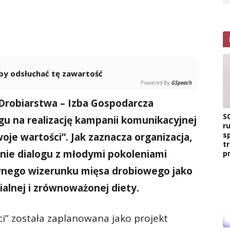
 aby odsłuchać tę zawartość
Powered By
GSpeech
Drobiarstwa – Izba Gospodarcza
S
gu na realizację kampanii komunikacyjnej
r
s
e wartości”. Jak zaznacza organizacja,
t
nie dialogu z młodymi pokoleniami
p
nego wizerunku mięsa drobiowego jako
alnej i zrównoważonej diety.
” została zaplanowana jako projekt