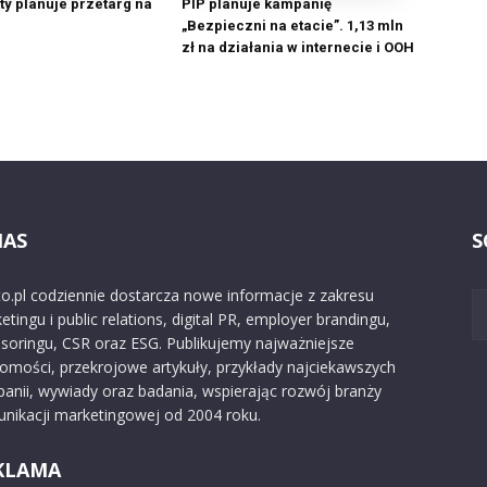
ty planuje przetarg na
PIP planuje kampanię
„Bezpieczni na etacie”. 1,13 mln
zł na działania w internecie i OOH
NAS
S
o.pl codziennie dostarcza nowe informacje z zakresu
etingu i public relations, digital PR, employer brandingu,
soringu, CSR oraz ESG. Publikujemy najważniejsze
omości, przekrojowe artykuły, przykłady najciekawszych
anii, wywiady oraz badania, wspierając rozwój branży
nikacji marketingowej od 2004 roku.
KLAMA