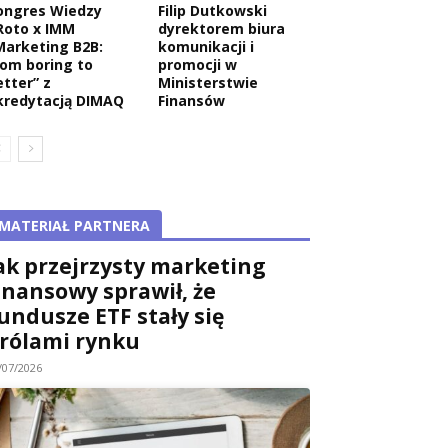
ongres Wiedzy
Filip Dutkowski
Roto x IMM
dyrektorem biura
Marketing B2B:
komunikacji i
rom boring to
promocji w
etter” z
Ministerstwie
kredytacją DIMAQ
Finansów
MATERIAŁ PARTNERA
ak przejrzysty marketing
inansowy sprawił, że
undusze ETF stały się
rólami rynku
/07/2026