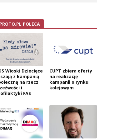
PROTO.PL POLECA
OS Wioski Dziecięce
CUPT zbiera oferty
uszają z kampanią
na realizację
połeczną na rzecz
kampanii o rynku
rzeźwości i
kolejowym
rofilaktyki FAS