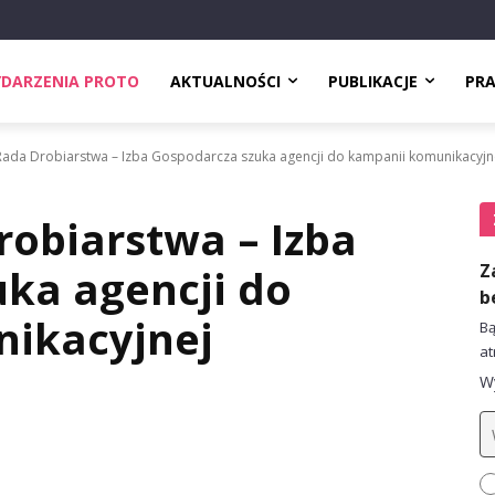
DARZENIA PROTO
AKTUALNOŚCI
PUBLIKACJE
PR
Rada Drobiarstwa – Izba Gospodarcza szuka agencji do kampanii komunikacyjn
obiarstwa – Izba
Z
ka agencji do
b
ikacyjnej
Bą
at
Wy