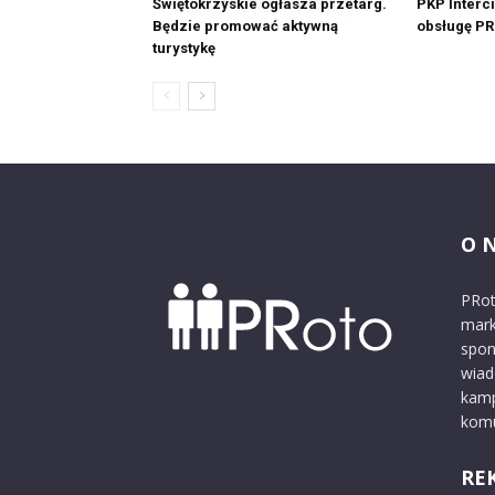
Świętokrzyskie ogłasza przetarg.
PKP Interci
Będzie promować aktywną
obsługę PR
turystykę
O 
PRot
mark
spon
wiad
kamp
komu
RE