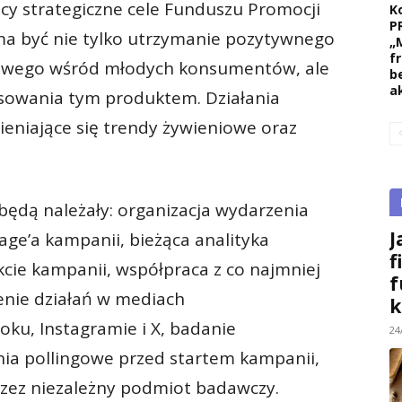
y strategiczne cele Funduszu Promocji
K
P
ma być nie tylko utrzymanie pozytywnego
„
f
iowego wśród młodych konsumentów, ale
b
a
esowania tym produktem. Działania
eniające się trendy żywieniowe oraz
ędą należały: organizacja wydarzenia
J
ge’a kampanii, bieżąca analityka
f
kcie kampanii, współpraca z co najmniej
f
enie działań w mediach
k
ku, Instagramie i X, badanie
24
ia pollingowe przed startem kampanii,
zez niezależny podmiot badawczy.