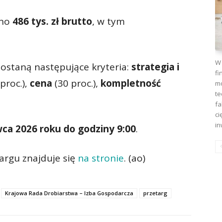
ano
486 tys. zł brutto
, w tym
W 
ostaną następujące kryteria:
strategia i
fi
proc.),
cena
(30 proc.),
kompletność
mo
te
fa
ci
in
wca 2026 roku do godziny 9:00
.
argu znajduje się
na stronie
. (ao)
Krajowa Rada Drobiarstwa – Izba Gospodarcza
przetarg