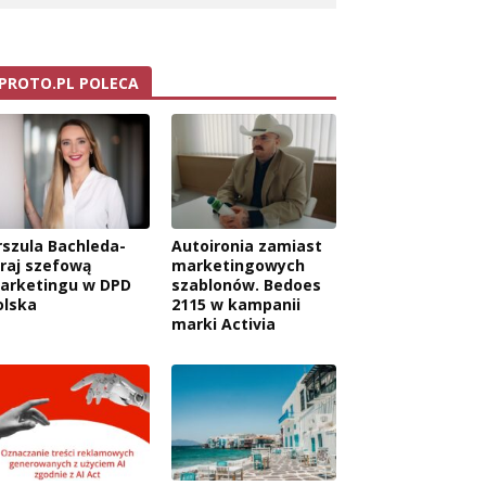
PROTO.PL POLECA
rszula Bachleda-
Autoironia zamiast
raj szefową
marketingowych
arketingu w DPD
szablonów. Bedoes
olska
2115 w kampanii
marki Activia