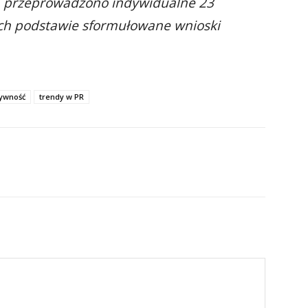
r. przeprowadzono indywidualne 23
ich podstawie sformułowane wnioski
ywność
trendy w PR