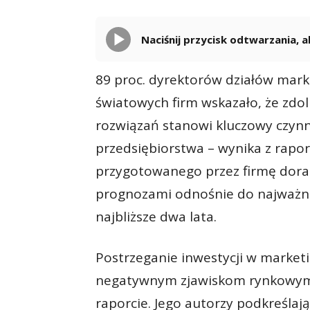
Naciśnij przycisk odtwarzania,
89 proc. dyrektorów działów marke
światowych firm wskazało, że zdo
rozwiązań stanowi kluczowy czyn
przedsiębiorstwa – wynika z rapo
przygotowanego przez firmę doradc
prognozami odnośnie do najważn
najbliższe dwa lata.
Postrzeganie inwestycji w market
negatywnym zjawiskom rynkowym j
raporcie. Jego autorzy podkreślaj