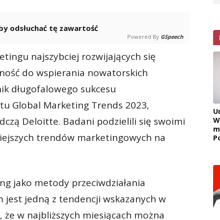
 aby odsłuchać tę zawartość
Powered By
GSpeech
tingu najszybciej rozwijających się
lność do wspierania nowatorskich
nik długofalowego sukcesu
rtu Global Marketing Trends 2023,
U
zą Deloitte. Badani podzielili się swoimi
W
m
iejszych trendów marketingowych na
P
ing jako metody przeciwdziałania
est jedną z tendencji wskazanych w
ą, że w najbliższych miesiącach można