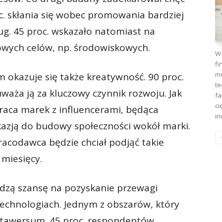
oc. skłania się wobec promowania bardziej
g. 45 proc. wskazało natomiast na
owych celów, np. środowiskowych.
W 
fi
mo
okazuje się także kreatywność. 90 proc.
te
 uważa ją za kluczowy czynnik rozwoju. Jak
fa
ci
raca marek z influencerami, będąca
in
 okazją do budowy społeczności wokół marki.
pracodawca będzie chciał podjąć takie
 miesięcy.
idzą szansę na pozyskanie przewagi
echnologiach. Jednym z obszarów, który
metawersum. 45 proc. respondentów