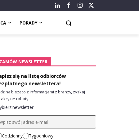
ACA
PORADY
ZAMÓW NEWSLETTER
apisz się na listę odbiorców
ezpłatnego newslettera!
dź na bieżąco z informacjami z branży, zyskaj
rakcyjne rabaty.
bierz newsletter:
Codzienny
Tygodniowy