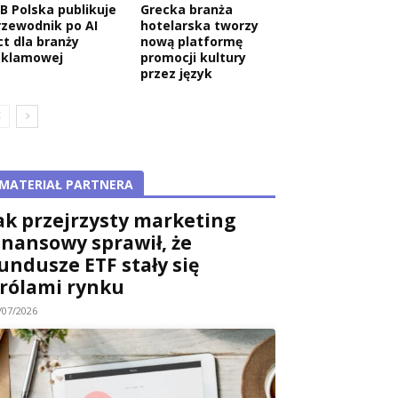
AB Polska publikuje
Grecka branża
rzewodnik po AI
hotelarska tworzy
ct dla branży
nową platformę
eklamowej
promocji kultury
przez język
MATERIAŁ PARTNERA
ak przejrzysty marketing
inansowy sprawił, że
undusze ETF stały się
rólami rynku
/07/2026