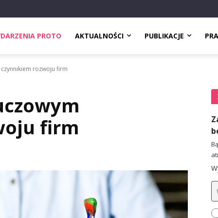
DARZENIA PROTO
AKTUALNOŚCI
PUBLIKACJE
PR
czynnikiem rozwoju firm
luczowym
Z
oju firm
b
Bą
at
Wy