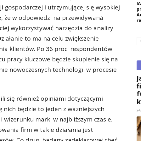
I
ji gospodarczej i utrzymującej się wysokiej
p
A
je, że w odpowiedzi na przewidywaną
r
ściej wykorzystywać narzędzia do analizy
iałanie to ma na celu zwiększenie
enia klientów. Po 36 proc. respondentów
scu pracy kluczowe będzie skupienie się na
nie nowoczesnych technologii w procesie
J
f
f
ili się również opiniami dotyczącymi
k
nich będzie to jeden z ważniejszych
24
i wizerunku marki w najbliższym czasie.
ania firm w takie działania jest
esów. Co drugi badany zadeklarował chęć