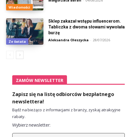
Małgorzata Baran
-
04/08/2026
Wiadomości
Sklep zakazał wstępu influencerom.
Tabliczka z dwoma słowami wywołała
burzę
Aleksandra Oleszycka
-
28/07/2026
Ze świata
ZAMÓW NEWSLETTER
Zapisz się na listę odbiorców bezpłatnego
newslettera!
Bądź na bieżąco z informacjami z branży, zyskaj atrakcyjne
rabaty.
Wybierz newsletter: