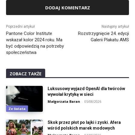
Alternative:
Poprzedni artykuł
Następny artykuł
Pantone Color Institute
Rozstrzygnięcie 24. edycji
wskazał kolor 2024 roku. Ma
Galerii Plakatu AMS
być odpowiedzią na potrzeby
społeczeństwa
ZOBACZ TAKŻE
Luksusowy wyjazd OpenAI dla twórców
wywołał krytykę w sieci
Małgorzata Baran
-
05/08/2026
Ze świata
Skok przez płot po lajki i zyski. Afera
wśród polskich marek modowych