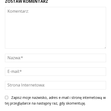
ZOSTAW KOMENTARZ
Komentarz:
Na
E-
mai
St
Int
Zapisz moje nazwisko, adres e-mail i stronę internetową w
tej przeglądarce na następny raz, gdy skomentuję.