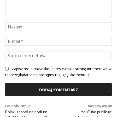
Komentarz:
Na
E-
mai
St
Int
Zapisz moje nazwisko, adres e-mail i stronę internetową w
tej przeglądarce na następny raz, gdy skomentuję.
Alternative:
Poprzedni artykuł
Następny artykuł
Polski zespół na podium
YouTube publikuje