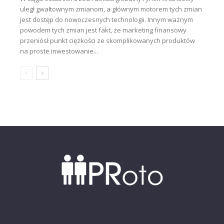
uległ gwałtownym zmianom, a głównym motorem tych zmian
jest dostęp do nowoczesnych technologii. Innym ważnym
powodem tych zmian jest fakt, że marketing finansowy
przeniósł punkt ciężkości ze skomplikowanych produktów
na proste inwestowanie...