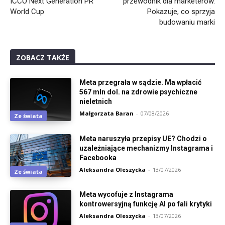
ICCO Next Generation PR
przewodnik dla marketerów.
World Cup
Pokazuje, co sprzyja
budowaniu marki
ZOBACZ TAKŻE
Meta przegrała w sądzie. Ma wpłacić
567 mln dol. na zdrowie psychiczne
nieletnich
Małgorzata Baran
-
07/08/2026
Ze świata
Meta naruszyła przepisy UE? Chodzi o
uzależniające mechanizmy Instagrama i
Facebooka
Aleksandra Oleszycka
-
13/07/2026
Ze świata
Meta wycofuje z Instagrama
kontrowersyjną funkcję AI po fali krytyki
Aleksandra Oleszycka
-
13/07/2026