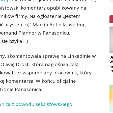
sistowski komentarz opublikowany na
ników firmy. Na ogłoszenie „Jestem
ć asystentkę” Marcin Antecki, według
 Demand Planner w Panasonicu,
ię bzyka? ;)”.
rmy, skomentowała sprawę na LinkedInie w
U
W
liwię Drost, która nagłośniła całą
m
P
likował też wspomniany pracownik, który
kę komentarza. W końcu oficjalne
stronie Panasonica.
onica z powodu seksistowskiego