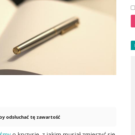
 aby odsłuchać tę zawartość
Powered By
GSpeech
iśmy
o kryzysie, z jakim musiał zmierzyć się