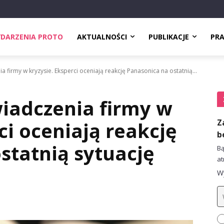
DARZENIA PROTO
AKTUALNOŚCI
PUBLIKACJE
PR
 firmy w kryzysie. Eksperci oceniają reakcję Panasonica na ostatnią...
iadczenia firmy w
Z
ci oceniają reakcję
b
statnią sytuację
Bą
at
Wy