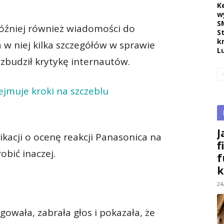
K
w
S
óźniej również wiadomości do
S
k
 w niej kilka szczegółów w sprawie
L
budził krytykę internautów.
jmuje kroki na szczeblu
J
kacji o ocenę reakcji Panasonica na
f
obić inaczej.
f
k
24
owała, zabrała głos i pokazała, że