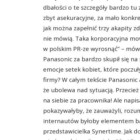
dbałości o te szczegóły bardzo tu 
zbyt asekuracyjne, za mało konkret
jak można zapełnić trzy akapity z
nie mówią. Taka korporacyjna mo
w polskim PR-ze wyrosnąć” – mówi
Panasonic za bardzo skupił się na
emocje setek kobiet, które poczu
firmy? W całym tekście Panasonic an
że ubolewa nad sytuacją. Przecież
na siebie za pracownika! Ale napis
pokazywałyby, że zauważyli, rozu
internautów byłoby elementem b
przedstawicielka Synertime. Jak do