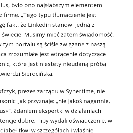
Plus, było ono najsłabszym elementem
 firmę. „Tego typu tłumaczenie jest
ę fakt, że Linkedin stanowi jedną z
a świecie. Musimy mieć zatem świadomość,
w tym portalu są ściśle związane z naszą
ńca zrozumiałe jest wtrącenie dotyczące
onic, które jest niestety nieudaną próbą
twierdzi Sierocińska.
czyk, prezes zarządu w Synertime, nie
sonic. Jak przyznaje: „nie jakoś nagannie,
lus«”. Zdaniem ekspertki w działaniach
ntencje dobre, niby wydali oświadczenie, w
diabeł tkwi w szczegółach i właśnie