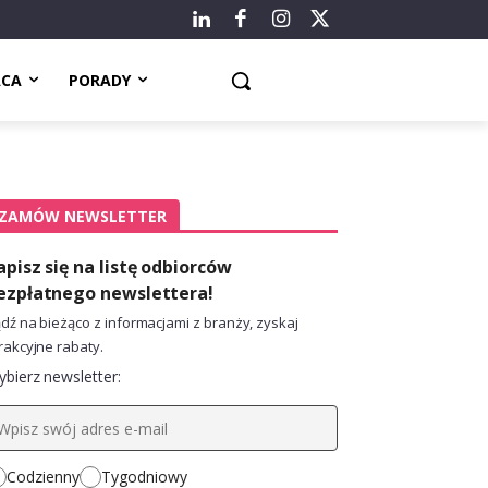
ACA
PORADY
ZAMÓW NEWSLETTER
apisz się na listę odbiorców
ezpłatnego newslettera!
dź na bieżąco z informacjami z branży, zyskaj
rakcyjne rabaty.
bierz newsletter:
Codzienny
Tygodniowy