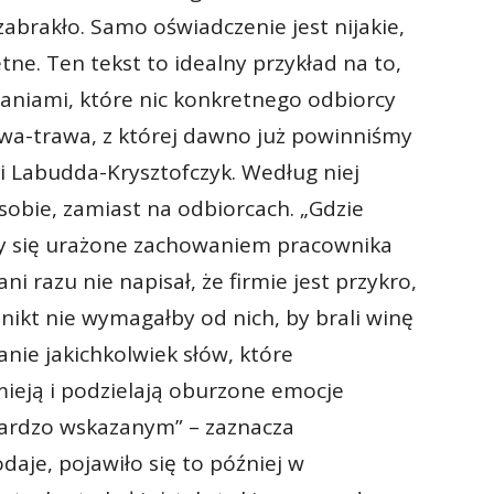
zabrakło. Samo oświadczenie jest nijakie,
ne. Ten tekst to idealny przykład na to,
daniami, które nic konkretnego odbiorcy
wa-trawa, z której dawno już powinniśmy
 Labudda-Krysztofczyk. Według niej
 sobie, zamiast na odbiorcach. „Gdzie
ły się urażone zachowaniem pracownika
i razu nie napisał, że firmie jest przykro,
 nikt nie wymagałby od nich, by brali winę
anie jakichkolwiek słów, które
mieją i podzielają oburzone emocje
ardzo wskazanym” – zaznacza
daje, pojawiło się to później w