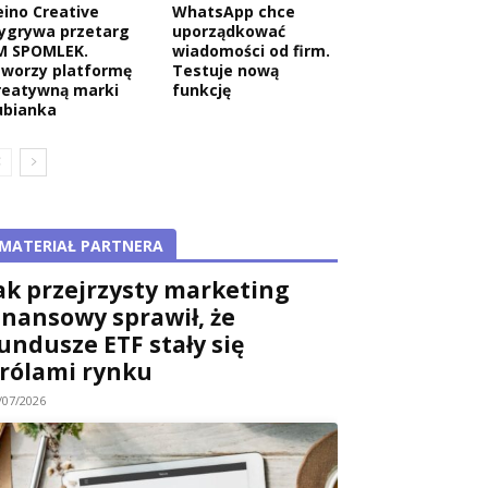
eino Creative
WhatsApp chce
ygrywa przetarg
uporządkować
M SPOMLEK.
wiadomości od firm.
tworzy platformę
Testuje nową
reatywną marki
funkcję
ubianka
MATERIAŁ PARTNERA
ak przejrzysty marketing
inansowy sprawił, że
undusze ETF stały się
rólami rynku
/07/2026