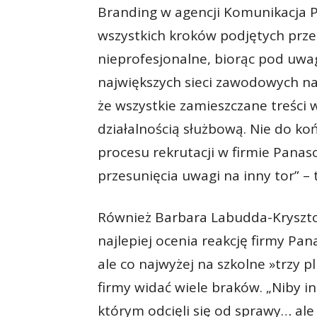
Branding w agencji Komunikacja 
wszystkich kroków podjętych przez
nieprofesjonalne, biorąc pod uwag
największych sieci zawodowych n
że wszystkie zamieszczane treści 
działalnością służbową. Nie do ko
procesu rekrutacji w firmie Panas
przesunięcia uwagi na inny tor” – 
Również Barbara Labudda-Krysztof
najlepiej ocenia reakcję firmy Pana
ale co najwyżej na szkolne »trzy p
firmy widać wiele braków. „Niby i
którym odcięli się od sprawy… ale 