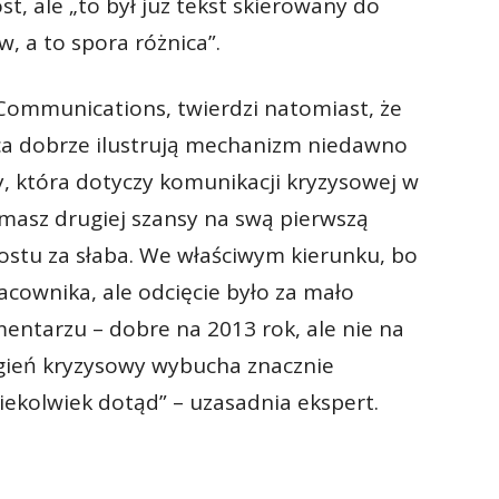
t, ale „to był już tekst skierowany do
w, a to spora różnica”.
Communications, twierdzi natomiast, że
a dobrze ilustrują mechanizm niedawno
, która dotyczy komunikacji kryzysowej w
masz drugiej szansy na swą pierwszą
prostu za słaba. We właściwym kierunku, bo
acownika, ale odcięcie było za mało
mentarzu – dobre na 2013 rok, ale nie na
gień kryzysowy wybucha znacznie
ziekolwiek dotąd” – uzasadnia ekspert.