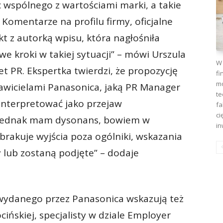
 wspólnego z wartościami marki, a takie
Komentarze na profilu firmy, oficjalne
t z autorką wpisu, która nagłośniła
e kroki w takiej sytuacji” – mówi Urszula
W 
et PR. Ekspertka twierdzi, że propozycję
fi
mo
awicielami Panasonica, jaką PR Manager
te
 interpretować jako przejaw
fa
ci
„A jednak mam dysonans, bowiem w
in
 brakuje wyjścia poza ogólniki, wskazania
y lub zostaną podjęte” – dodaje
wydanego przez Panasonica wskazują też
cińskiej, specjalisty w dziale Employer