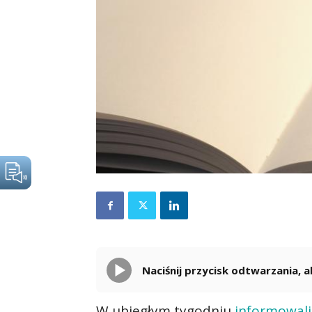
Naciśnij przycisk odtwarzania,
W ubiegłym tygodniu
informowal