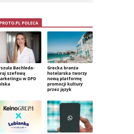
PROTO.PL POLECA
rszula Bachleda-
Grecka branża
raj szefową
hotelarska tworzy
arketingu w DPD
nową platformę
olska
promocji kultury
przez język