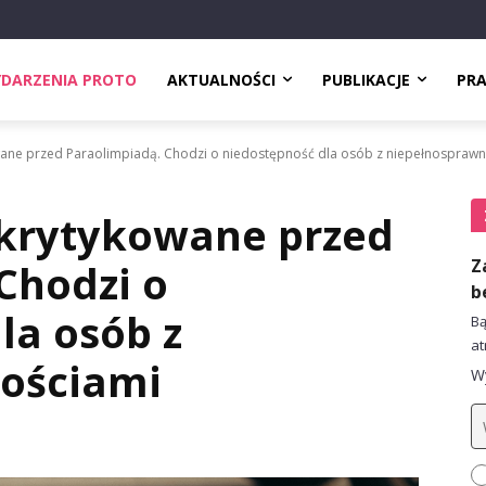
DARZENIA PROTO
AKTUALNOŚCI
PUBLIKACJE
PR
wane przed Paraolimpiadą. Chodzi o niedostępność dla osób z niepełnospraw
 krytykowane przed
Z
Chodzi o
b
la osób z
Bą
at
ościami
Wy