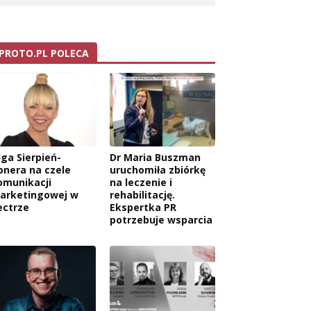
PROTO.PL POLECA
lga Sierpień-
Dr Maria Buszman
onera na czele
uruchomiła zbiórkę
omunikacji
na leczenie i
arketingowej w
rehabilitację.
ectrze
Ekspertka PR
potrzebuje wsparcia