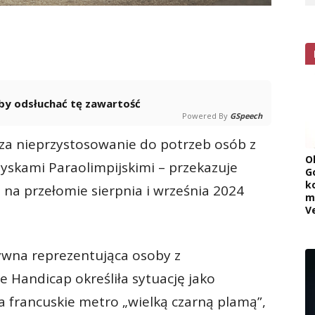
 aby odsłuchać tę zawartość
Powered By
GSpeech
za nieprzystosowanie do potrzeb osób z
O
yskami Paraolimpijskimi – przekazuje
G
k
na przełomie sierpnia i września 2024
m
V
tywna reprezentująca osoby z
 Handicap określiła sytuację jako
a francuskie metro „wielką czarną plamą”,