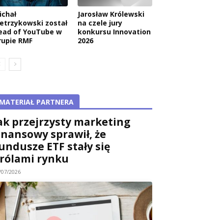
ichał
Jarosław Królewski
ietrzykowski został
na czele jury
ead of YouTube w
konkursu Innovation
rupie RMF
2026
MATERIAŁ PARTNERA
ak przejrzysty marketing
inansowy sprawił, że
undusze ETF stały się
rólami rynku
/07/2026