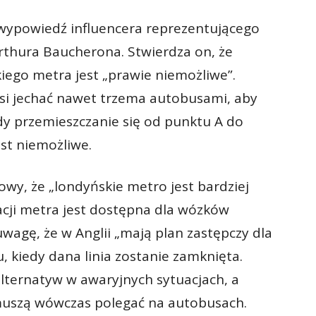
 wypowiedź influencera reprezentującego
rthura Baucherona. Stwierdza on, że
kiego metra jest „prawie niemożliwe”.
si jechać nawet trzema autobusami, aby
edy przemieszczanie się od punktu A do
st niemożliwe.
wy, że „londyńskie metro jest bardziej
acji metra jest dostępna dla wózków
uwagę, że w Anglii „mają plan zastępczy dla
 kiedy dana linia zostanie zamknięta.
 alternatyw w awaryjnych sytuacjach, a
muszą wówczas polegać na autobusach.