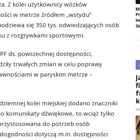
ża. Z kolei użytkownicy wózków
M
pności w metrze źródłem „wstydu”
P
H
podziewa się 350 tys. odwiedzających osób
G
ku z rozgrywkami sportowymi.
APF ds. powszechnej dostępności,
dziły trwałych zmian w celu poprawy
awnościami w paryskim metrze –
J
f
f
k
ziemnej kolei miejskiej dodano znaczniki
24
no komunikaty dźwiękowe, to wciąż tylko
ni przystosowana do potrzeb osób
edogodności dotyczą m.in. dostępności