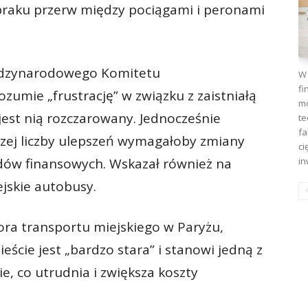
braku przerw między pociągami i peronami
iędzynarodowego Komitetu
W 
fi
ozumie „frustrację” w związku z zaistniałą
mo
 jest nią rozczarowany. Jednocześnie
te
fa
szej liczby ulepszeń wymagałoby zmiany
ci
in
ów finansowych. Wskazał również na
jskie autobusy.
ora transportu miejskiego w Paryżu,
eście jest „bardzo stara” i stanowi jedną z
ie, co utrudnia i zwiększa koszty