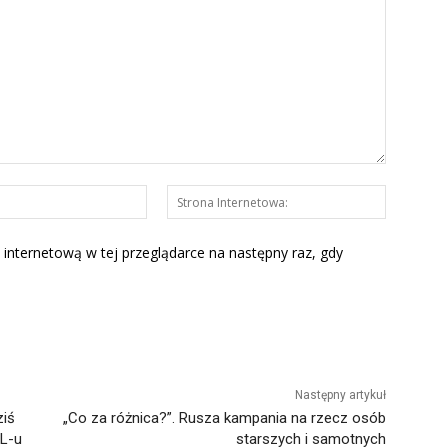
E-
Strona
mail:*
Interneto
 internetową w tej przeglądarce na następny raz, gdy
Następny artykuł
ziś
„Co za różnica?”. Rusza kampania na rzecz osób
UL-u
starszych i samotnych