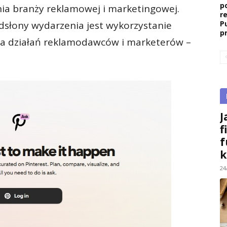
p
ia branży reklamowej i marketingowej.
r
słony wydarzenia jest wykorzystanie
P
p
ania działań reklamodawców i marketerów –
J
f
f
k
24