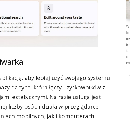
W 
fi
mo
te
fa
ci
kiwarka
in
plikację, aby lepiej użyć swojego systemu
bazy danych, która łączy użytkowników z
jami estetycznymi. Na razie usługa jest
ej liczby osób i działa w przeglądarce
niach mobilnych, jak i komputerach.