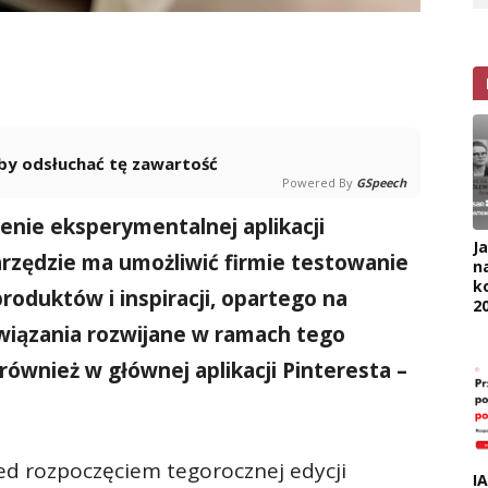
 aby odsłuchać tę zawartość
Powered By
GSpeech
enie eksperymentalnej aplikacji
J
arzędzie ma umożliwić firmie testowanie
na
k
duktów i inspiracji, opartego na
2
związania rozwijane w ramach tego
ównież w głównej aplikacji Pinteresta –
zed rozpoczęciem tegorocznej edycji
I