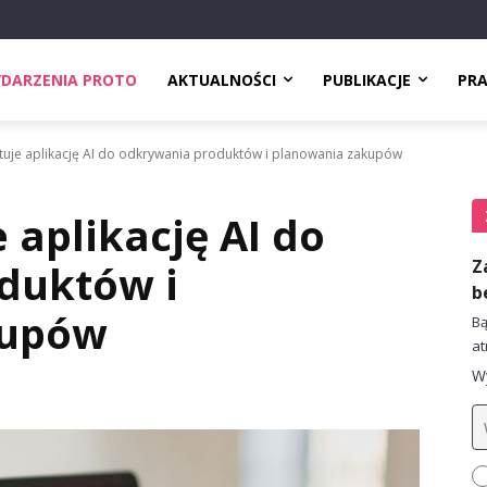
DARZENIA PROTO
AKTUALNOŚCI
PUBLIKACJE
PR
stuje aplikację AI do odkrywania produktów i planowania zakupów
e aplikację AI do
Z
duktów i
b
kupów
Bą
at
Wy