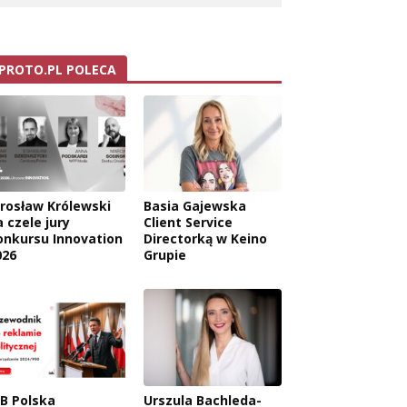
PROTO.PL POLECA
arosław Królewski
Basia Gajewska
 czele jury
Client Service
onkursu Innovation
Directorką w Keino
026
Grupie
AB Polska
Urszula Bachleda-