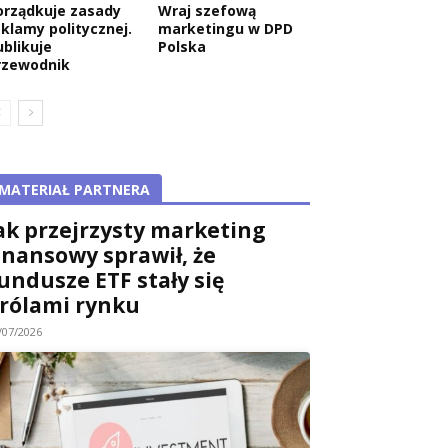
orządkuje zasady
Wraj szefową
eklamy politycznej.
marketingu w DPD
ublikuje
Polska
rzewodnik
MATERIAŁ PARTNERA
ak przejrzysty marketing
inansowy sprawił, że
undusze ETF stały się
rólami rynku
/07/2026