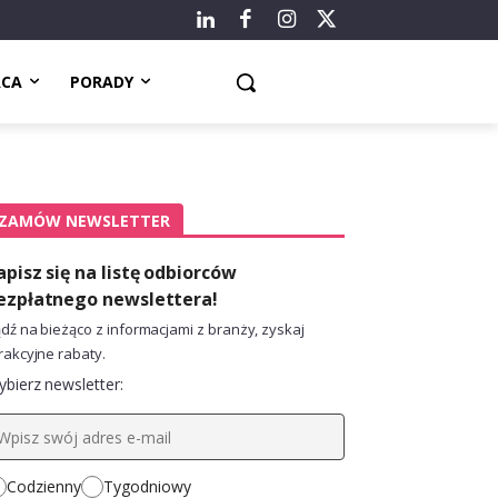
ACA
PORADY
ZAMÓW NEWSLETTER
apisz się na listę odbiorców
ezpłatnego newslettera!
dź na bieżąco z informacjami z branży, zyskaj
rakcyjne rabaty.
bierz newsletter:
Codzienny
Tygodniowy