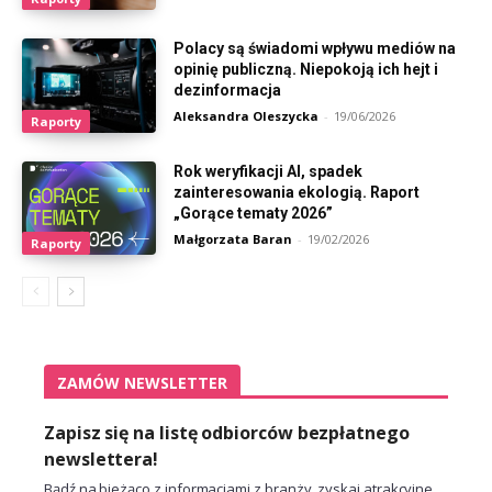
Polacy są świadomi wpływu mediów na
opinię publiczną. Niepokoją ich hejt i
dezinformacja
Aleksandra Oleszycka
-
19/06/2026
Raporty
Rok weryfikacji AI, spadek
zainteresowania ekologią. Raport
„Gorące tematy 2026”
Małgorzata Baran
-
19/02/2026
Raporty
ZAMÓW NEWSLETTER
Zapisz się na listę odbiorców bezpłatnego
newslettera!
Bądź na bieżąco z informacjami z branży, zyskaj atrakcyjne