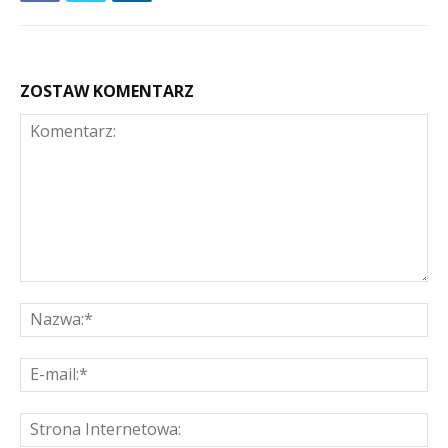
ZOSTAW KOMENTARZ
Komentarz:
Na
E-
mai
St
Int