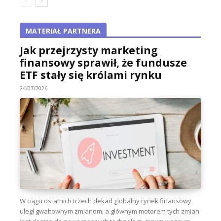
MATERIAŁ PARTNERA
Jak przejrzysty marketing
finansowy sprawił, że fundusze
ETF stały się królami rynku
24/07/2026
W ciągu ostatnich trzech dekad globalny rynek finansowy
uległ gwałtownym zmianom, a głównym motorem tych zmian