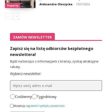
Aleksandra Oleszycka
-
15/07/2026
Raporty
ZAMÓW NEWSLETTER
Zapisz się na listę odbiorców bezpłatnego
newslettera!
Bądź na bieżąco z informacjami z branży, zyskaj atrakcyjne
rabaty.
Wybierz newsletter:
Codzienny
Tygodniowy
Akceptuję
regulamin
i
politykę prywatności