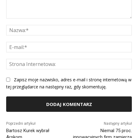
Komentarz:
Na
E-
mai
St
Int
Zapisz moje nazwisko, adres e-mail i stronę internetową w
tej przeglądarce na następny raz, gdy skomentuję.
Alternative:
Poprzedni artykuł
Następny artykuł
Bartosz Kurek wybrał
Niemal 75 proc.
Arskom
innowacyjnych firm zamierza