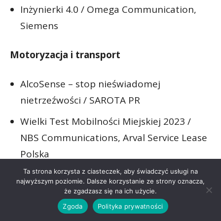
Inżynierki 4.0 / Omega Communication,
Siemens
Motoryzacja i transport
AlcoSense – stop nieświadomej
nietrzeźwości / SAROTA PR
Wielki Test Mobilności Miejskiej 2023 /
NBS Communications, Arval Service Lease
Polska
Ta strona korzysta z ciasteczek, aby świadczyć usługi na
Szwedzki klimat na drodze / White Bits,
najwyższym poziomie. Dalsze korzystanie ze strony oznacza,
Volvo Euro-Kas Katowice
że zgadzasz się na ich użycie.
Zgoda
Polityka prywatności
NGO i sektor publiczny