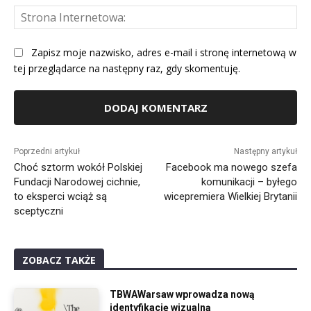
St
Int
Zapisz moje nazwisko, adres e-mail i stronę internetową w
tej przeglądarce na następny raz, gdy skomentuję.
Alternative:
Poprzedni artykuł
Następny artykuł
Choć sztorm wokół Polskiej
Facebook ma nowego szefa
Fundacji Narodowej cichnie,
komunikacji – byłego
to eksperci wciąż są
wicepremiera Wielkiej Brytanii
sceptyczni
ZOBACZ TAKŻE
TBWAWarsaw wprowadza nową
identyfikację wizualną