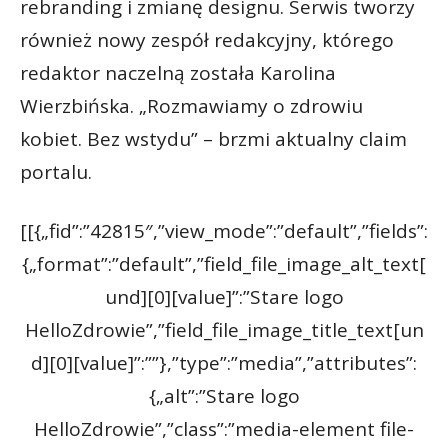
rebranding i zmianę designu. Serwis tworzy
również nowy zespół redakcyjny, którego
redaktor naczelną została Karolina
Wierzbińska. „Rozmawiamy o zdrowiu
kobiet. Bez wstydu” – brzmi aktualny claim
portalu.
[[{„fid”:”42815″,”view_mode”:”default”,”fields”:
{„format”:”default”,”field_file_image_alt_text[
und][0][value]”:”Stare logo
HelloZdrowie”,”field_file_image_title_text[un
d][0][value]”:””},”type”:”media”,”attributes”:
{„alt”:”Stare logo
HelloZdrowie”,”class”:”media-element file-