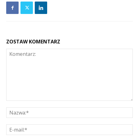
ZOSTAW KOMENTARZ
Komentarz:
Na
E-
mai