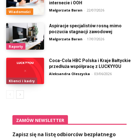
internecie i OOH
Małgorzata Baran
-
22/07/2026
Wiadomości
Aspiracje specjalistów rosną mimo
poczucia stagnacji zawodowej
Małgorzata Baran
-
17/07/2026
Raporty
Coca-Cola HBC Polska i Kraje Bałtyckie
przedłuża współpracę z LUCKYYOU
Aleksandra Oleszycka
-
03/06/2026
Klienci i kadry
ZAMÓW NEWSLETTER
Zapisz się na listę odbiorców bezpłatnego