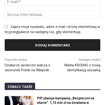
E-
mai
St
Int
Zapisz moje nazwisko, adres e-mail i stronę internetową w
tej przeglądarce na następny raz, gdy skomentuję.
Alternative:
Poprzedni artykuł
Następny artykuł
Działacze społeczni walczą o
Marka KROSNO z nową
wizerunek Polski na Wikipedii
identyfikacją wizualną
ZOBACZ TAKŻE
PIP planuje kampanię „Bezpieczni na
etacie”. 1,13 mln zł na działania w