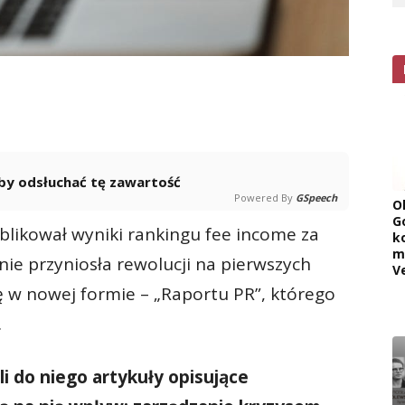
 aby odsłuchać tę zawartość
Powered By
GSpeech
O
G
blikował wyniki rankingu fee income za
k
m
nie przyniosła rewolucji na pierwszych
V
ę w nowej formie – „Raportu PR”, którego
.
i do niego artykuły opisujące