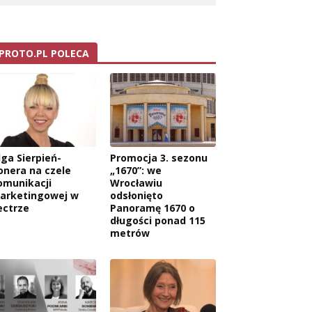
PROTO.PL POLECA
lga Sierpień-
Promocja 3. sezonu
onera na czele
„1670”: we
omunikacji
Wrocławiu
arketingowej w
odsłonięto
ectrze
Panoramę 1670 o
długości ponad 115
metrów