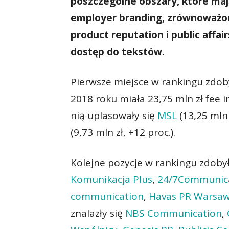
poszczególne obszary, które maj
employer branding, zrównoważo
product reputation i public affair
dostęp do tekstów.
Pierwsze miejsce w rankingu zdob
2018 roku miała 23,75 mln zł fee i
nią uplasowały się
MSL
(13,25 mln 
(9,73 mln zł, +12 proc.).
Kolejne pozycje w rankingu zdoby
Komunikacja Plus
,
24/7Communic
communication
,
Havas PR Warsa
znalazły się
NBS Communication
,