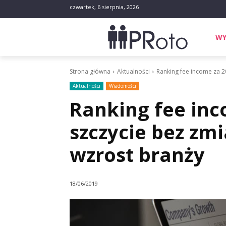
czwartek, 6 sierpnia, 2026
WY
Strona główna
Aktualności
Ranking fee income za 2
Aktualności
Wiadomości
Ranking fee inc
szczycie bez zm
wzrost branży
18/06/2019