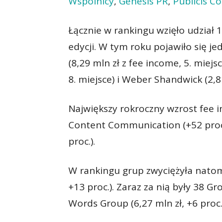
Wspólnicy
,
Genesis PR
,
Publicis C
Łącznie w rankingu wzięło udział 1
edycji. W tym roku pojawiło się j
(8,29 mln zł z fee income, 5. miej
8. miejsce) i Weber Shandwick (2,81
Największy rokroczny wzrost fee
Content Communication (+52 proc.
proc.).
W rankingu grup zwyciężyła natom
+13 proc.). Zaraz za nią były 38 Gr
Words Group (6,27 mln zł, +6 proc.