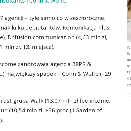
onsultants
i
Cohn & Wolfe
.
7 agencji – tyle samo co w zeszłorocznej
ednak kilku debiutantów: Komunikacja Plus
sce), D*fusion communication (4,63 mln zł,
 mln zł, 13. miejsce).
W 
fi
mo
 income zanotowała agencja 38PR &
te
fa
), największy spadek – Cohn & Wolfe (–29
ci
in
iast grupa Walk (13,07 mln zł fee income,
oup (10,54 mln zł, +56 proc.) i Garden of
).