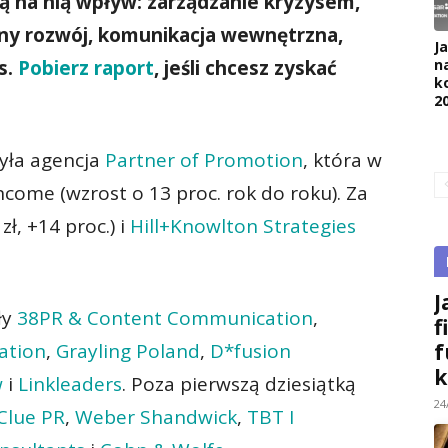
ą na nią wpływ: zarządzanie kryzysem,
ny rozwój, komunikacja wewnętrzna,
J
s.
Pobierz raport
, jeśli chcesz zyskać
na
k
2
yła agencja
Partner of Promotion
, która w
ncome (wzrost o 13 proc. rok do roku). Za
zł, +14 proc.) i
Hill+Knowlton Strategies
J
ły
38PR & Content Communication
,
f
ation
,
Grayling Poland
,
D*fusion
f
k
w
i
Linkleaders
. Poza pierwszą dziesiątką
24
Clue PR
,
Weber Shandwick
,
TBT I