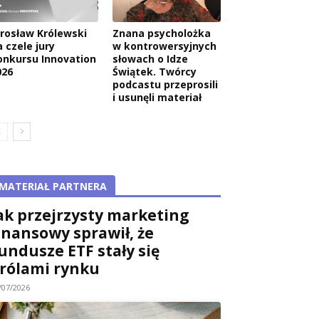
arosław Królewski
Znana psycholożka
 czele jury
w kontrowersyjnych
onkursu Innovation
słowach o Idze
026
Świątek. Twórcy
podcastu przeprosili
i usunęli materiał
MATERIAŁ PARTNERA
ak przejrzysty marketing
inansowy sprawił, że
undusze ETF stały się
rólami rynku
/07/2026