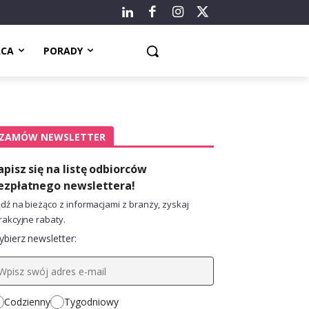
ACA
PORADY
ZAMÓW NEWSLETTER
apisz się na listę odbiorców
ezpłatnego newslettera!
dź na bieżąco z informacjami z branży, zyskaj
rakcyjne rabaty.
bierz newsletter:
Codzienny
Tygodniowy