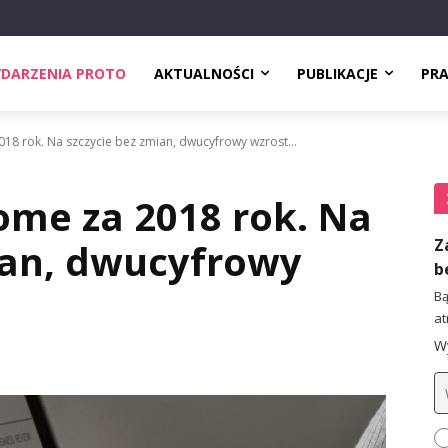
DARZENIA PROTO
AKTUALNOŚCI
PUBLIKACJE
PR
018 rok. Na szczycie bez zmian, dwucyfrowy wzrost...
ome za 2018 rok. Na
Z
ian, dwucyfrowy
b
Bą
at
Wy