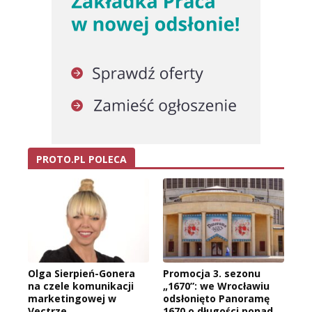
PROTO.PL POLECA
Olga Sierpień-Gonera
Promocja 3. sezonu
na czele komunikacji
„1670”: we Wrocławiu
marketingowej w
odsłonięto Panoramę
Vectrze
1670 o długości ponad