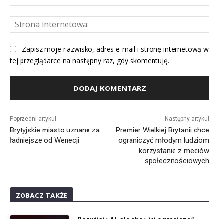
mai
St
Int
Zapisz moje nazwisko, adres e-mail i stronę internetową w
tej przeglądarce na następny raz, gdy skomentuję.
Alternative:
Poprzedni artykuł
Następny artykuł
Brytyjskie miasto uznane za
Premier Wielkiej Brytanii chce
ładniejsze od Wenecji
ograniczyć młodym ludziom
korzystanie z mediów
społecznościowych
ZOBACZ TAKŻE