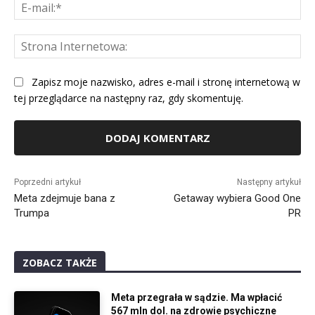
E-
mai
St
Int
Zapisz moje nazwisko, adres e-mail i stronę internetową w
tej przeglądarce na następny raz, gdy skomentuję.
Alternative:
Poprzedni artykuł
Następny artykuł
Meta zdejmuje bana z
Getaway wybiera Good One
Trumpa
PR
ZOBACZ TAKŻE
Meta przegrała w sądzie. Ma wpłacić
567 mln dol. na zdrowie psychiczne