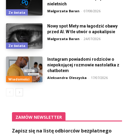
nieletnich
Małgorzata Baran
-
07/08/2026
Ze świata
Nowy spot Mety ma łagodzić obawy
przed AI. W tle utwór o apokalipsie
Małgorzata Baran
-
24/07/2026
Ze świata
Instagram powiadomi rodziców o
niepokojącej rozmowie nastolatka z
chatbotem
Aleksandra Oleszycka
-
17/07/2026
Wiadomości
ZAMÓW NEWSLETTER
Zapisz się na listę odbiorców bezpłatnego