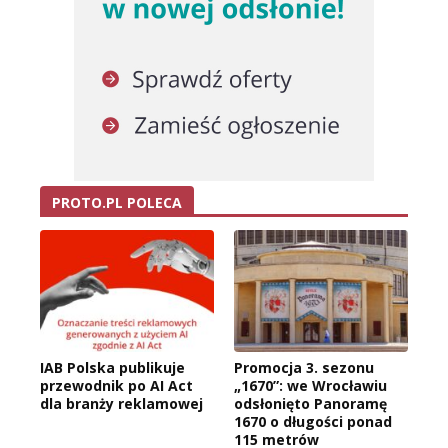
PROTO.PL POLECA
IAB Polska publikuje
Promocja 3. sezonu
przewodnik po AI Act
„1670”: we Wrocławiu
dla branży reklamowej
odsłonięto Panoramę
1670 o długości ponad
115 metrów