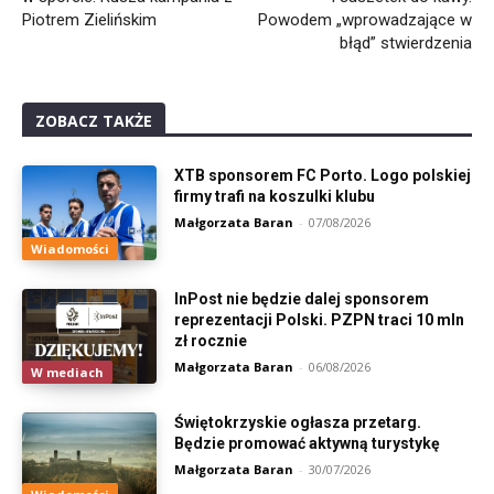
Piotrem Zielińskim
Powodem „wprowadzające w
błąd” stwierdzenia
ZOBACZ TAKŻE
XTB sponsorem FC Porto. Logo polskiej
firmy trafi na koszulki klubu
Małgorzata Baran
-
07/08/2026
Wiadomości
InPost nie będzie dalej sponsorem
reprezentacji Polski. PZPN traci 10 mln
zł rocznie
Małgorzata Baran
-
06/08/2026
W mediach
Świętokrzyskie ogłasza przetarg.
Będzie promować aktywną turystykę
Małgorzata Baran
-
30/07/2026