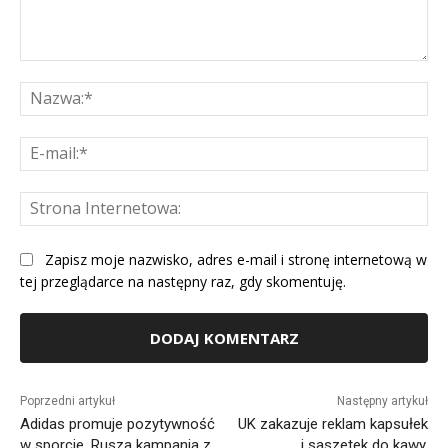
Komentarz:
Na
E-
mai
St
Int
Zapisz moje nazwisko, adres e-mail i stronę internetową w
tej przeglądarce na następny raz, gdy skomentuję.
Alternative:
Poprzedni artykuł
Następny artykuł
Adidas promuje pozytywność
UK zakazuje reklam kapsułek
w sporcie. Rusza kampania z
i saszetek do kawy.