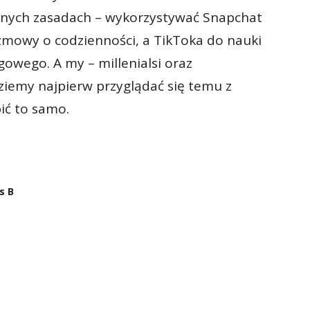
snych zasadach – wykorzystywać Snapchat
zmowy o codzienności, a TikToka do nauki
owego. A my – millenialsi oraz
ziemy najpierw przyglądać się temu z
ić to samo.
s B