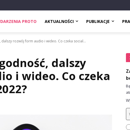
DARZENIA PROTO
AKTUALNOŚCI
PUBLIKACJE
PR
dalszy rozwój form audio i wideo. Co czeka social...
godność, dalszy
Z
io i wideo. Co czeka
b
2022?
Bą
at
Wy