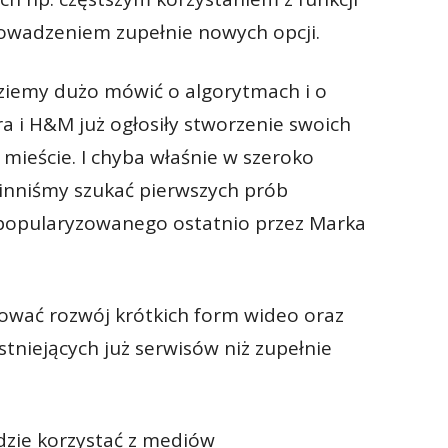
rowadzeniem zupełnie nowych opcji.
ziemy dużo mówić o algorytmach i o
a i H&M już ogłosiły stworzenie swoich
mieście. I chyba właśnie w szeroko
winniśmy szukać pierwszych prób
spopularyzowanego ostatnio przez Marka
ować rozwój krótkich form wideo oraz
istniejących już serwisów niż zupełnie
ędzie korzystać z mediów