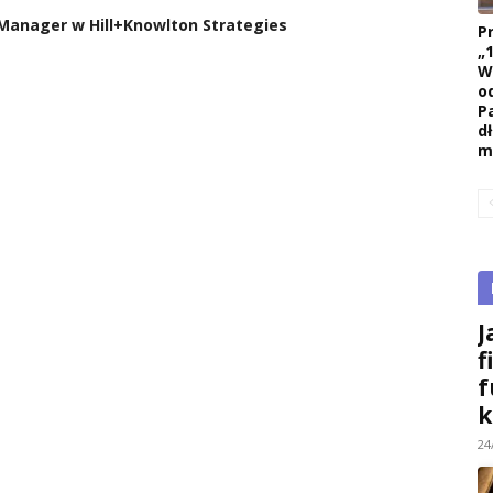
Manager w Hill+Knowlton Strategies
P
„
W
o
P
d
m
J
f
f
k
24