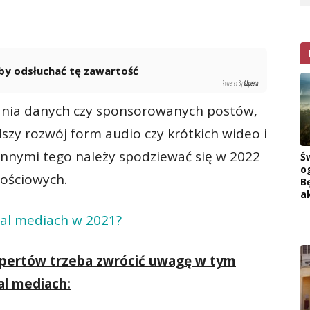
 aby odsłuchać tę zawartość
Powered By
GSpeech
ania danych czy sponsorowanych postów,
szy rozwój form audio czy krótkich wideo i
innymi tego należy spodziewać się w 2022
Ś
o
ościowych.
B
a
cial mediach w 2021?
kspertów trzeba zwrócić uwagę w tym
al mediach: