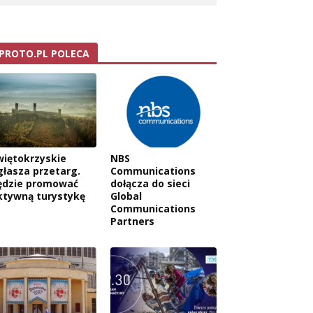
PROTO.PL POLECA
więtokrzyskie
NBS
głasza przetarg.
Communications
ędzie promować
dołącza do sieci
ktywną turystykę
Global
Communications
Partners