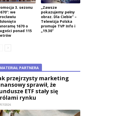
romocja 3. sezonu
„Zawsze
1670”: we
pokazujemy pełny
rocławiu
obraz. Dla Ciebie” –
dsłonięto
Telewizja Polska
anoramę 1670 o
promuje TVP Info i
ługości ponad 115
„19.30”
etrów
MATERIAŁ PARTNERA
ak przejrzysty marketing
inansowy sprawił, że
undusze ETF stały się
rólami rynku
/07/2026