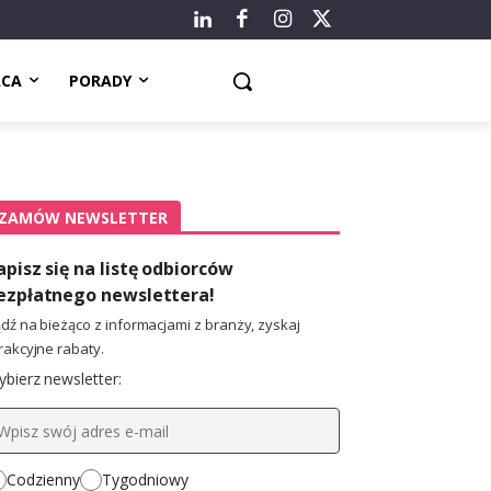
ACA
PORADY
ZAMÓW NEWSLETTER
apisz się na listę odbiorców
ezpłatnego newslettera!
dź na bieżąco z informacjami z branży, zyskaj
rakcyjne rabaty.
bierz newsletter:
Codzienny
Tygodniowy