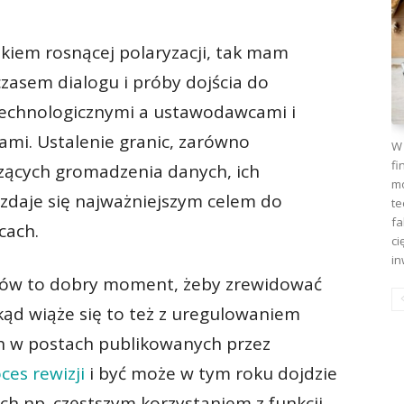
okiem rosnącej polaryzacji, tak mam
czasem dialogu i próby dojścia do
echnologicznymi a ustawodawcami i
i. Ustalenie granic, zarówno
W 
fi
czących gromadzenia danych, ich
mo
 zdaje się najważniejszym celem do
te
fa
cach.
ci
in
ediów to dobry moment, żeby zrewidować
kąd wiąże się to też z uregulowaniem
h w postach publikowanych przez
ces rewizji
i być może w tym roku dojdzie
ch np. częstszym korzystaniem z funkcji