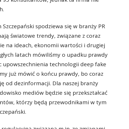
h.
h Szczepański spodziewa się w branży PR
mają światowe trendy, związane z coraz
e na ideach, ekonomii wartości i drugiej
iegłych latach mówiliśmy o upadku prawdy
c upowszechnienia technologii deep fake
y już mówić o końcu prawdy, bo coraz
ję od dezinformacji. Dla naszej branży
odowisko mediów będzie się przekształcać
ltantów, którzy będą przewodnikami w tym
czepański.
ję regulacyjną związaną m.in. ze zmianami