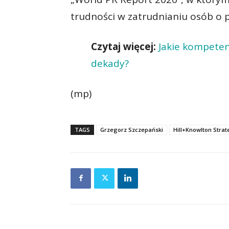
trudności w zatrudnianiu osób o
Czytaj więcej:
Jakie kompete
dekady?
(mp)
TAGS
Grzegorz Szczepański
Hill+Knowlton Strat