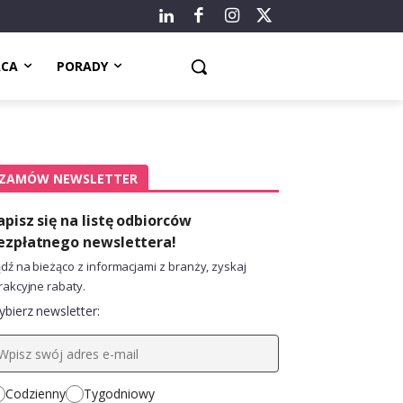
ACA
PORADY
ZAMÓW NEWSLETTER
apisz się na listę odbiorców
ezpłatnego newslettera!
dź na bieżąco z informacjami z branży, zyskaj
rakcyjne rabaty.
bierz newsletter:
Codzienny
Tygodniowy