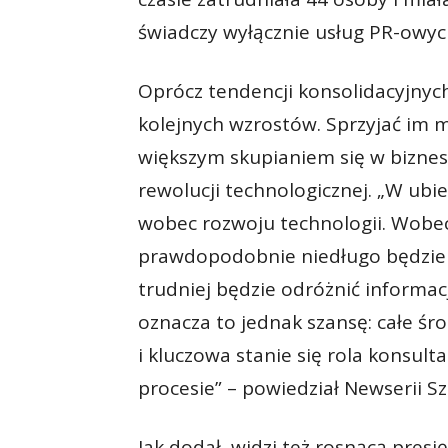
świadczy wyłącznie usług PR-owyc
Oprócz tendencji konsolidacyjnyc
kolejnych wzrostów. Sprzyjać im 
większym skupianiem się w biznesi
rewolucji technologicznej. „W ub
wobec rozwoju technologii. Wobe
prawdopodobnie niedługo będziem
trudniej będzie odróżnić informac
oznacza to jednak szansę: całe śr
i kluczowa stanie się rola konsu
procesie” – powiedział Newserii Sz
Jak dodał, widzi też rosnącą pres