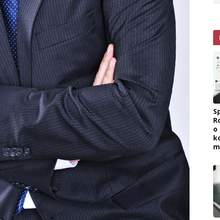
Sp
R
o
k
m