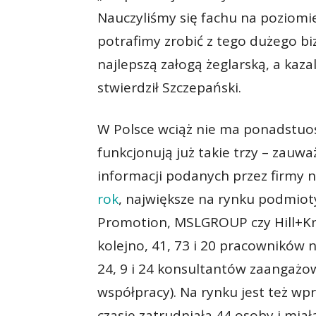
Nauczyliśmy się fachu na poziomi
potrafimy zrobić z tego dużego b
najlepszą załogą żeglarską, a kaza
stwierdził Szczepański.
W Polsce wciąż nie ma ponadstuo
funkcjonują już takie trzy – zauwa
informacji podanych przez firmy 
rok
, największe na rynku podmioty
Promotion, MSLGROUP czy Hill+Kn
kolejno, 41, 73 i 20 pracowników
24, 9 i 24 konsultantów zaangaż
współpracy). Na rynku jest też w
czasie zatrudniała 44 osoby i miał