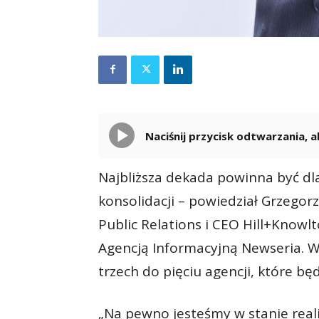
Naciśnij przycisk odtwarzania,
Najbliższa dekada powinna być dla
konsolidacji – powiedział Grzegor
Public Relations i CEO Hill+Knowl
Agencją Informacyjną Newseria. We
trzech do pięciu agencji, które bę
„Na pewno jesteśmy w stanie real