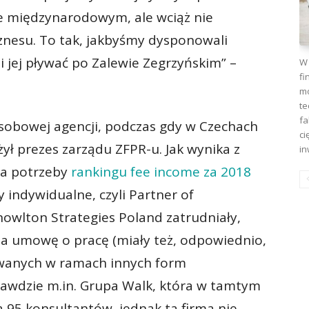
e międzynarodowym, ale wciąż nie
iznesu. To tak, jakbyśmy dysponowali
li jej pływać po Zalewie Zegrzyńskim” –
W 
fi
mo
te
fa
sobowej agencji, podczas gdy w Czechach
ci
żył prezes zarządu ZFPR-u. Jak wynika z
in
na potrzeby
rankingu fee income za 2018
 indywidualne, czyli Partner of
owlton Strategies Poland zatrudniały,
 na umowę o pracę (miały też, odpowiednio,
owanych w ramach innych form
prawdzie m.in. Grupa Walk, która w tamtym
a 95 konsultantów, jednak ta firma nie