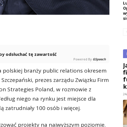
L
O
w
si
 aby odsłuchać tę zawartość
Powered By
GSpeech
J
 polskiej branży public relations okresem
f
f
z Szczepański, prezes zarządu Związku Firm
k
ton Strategies Poland, w rozmowie z
24
dług niego na rynku jest miejsce dla
dą zatrudniały 100 osób i więcej.
izować projekty na najwyższym poziomie.