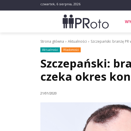
czwartek, 6 sierpnia, 2026
WY
Strona główna
Aktualności
Szczepański: branżę PR 
Aktualności
Wiadomości
Szczepański: br
czeka okres kon
21/01/2020