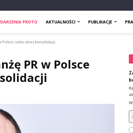
DARZENIA PROTO
AKTUALNOŚCI
PUBLIKACJE
PR
w Polsce czeka okres konsolidacji
anżę PR w Polsce
Z
solidacji
b
Bą
at
Wy