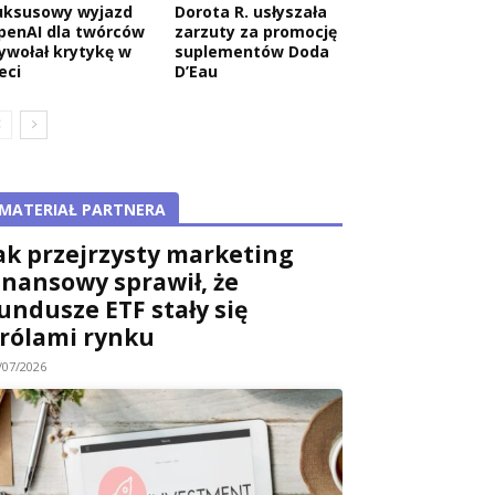
uksusowy wyjazd
Dorota R. usłyszała
penAI dla twórców
zarzuty za promocję
ywołał krytykę w
suplementów Doda
eci
D’Eau
MATERIAŁ PARTNERA
ak przejrzysty marketing
inansowy sprawił, że
undusze ETF stały się
rólami rynku
/07/2026