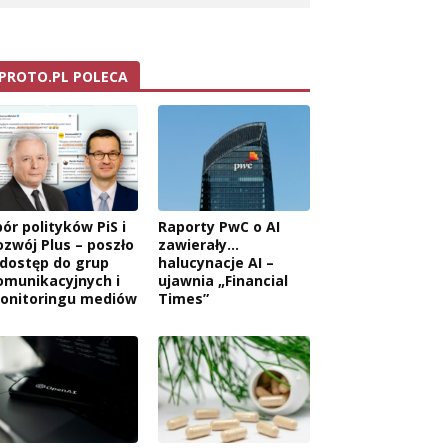
PROTO.PL POLECA
ór polityków PiS i
Raporty PwC o AI
ozwój Plus – poszło
zawierały…
 dostęp do grup
halucynacje AI –
omunikacyjnych i
ujawnia „Financial
onitoringu mediów
Times”