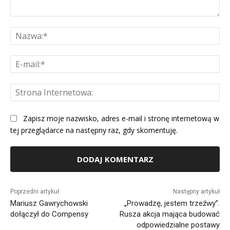
Komentarz:
Na
E-
mai
St
Int
Zapisz moje nazwisko, adres e-mail i stronę internetową w
tej przeglądarce na następny raz, gdy skomentuję.
Alternative:
Poprzedni artykuł
Następny artykuł
Mariusz Gawrychowski
„Prowadzę, jestem trzeźwy”.
dołączył do Compensy
Rusza akcja mająca budować
odpowiedzialne postawy