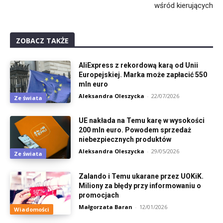
wśród kierujących
ZOBACZ TAKŻE
AliExpress z rekordową karą od Unii
Europejskiej. Marka może zapłacić 550
mln euro
Aleksandra Oleszycka
-
22/07/2026
Ze świata
UE nakłada na Temu karę w wysokości
200 mln euro. Powodem sprzedaż
niebezpiecznych produktów
Aleksandra Oleszycka
-
29/05/2026
Ze świata
Zalando i Temu ukarane przez UOKiK.
Miliony za błędy przy informowaniu o
promocjach
Małgorzata Baran
-
12/01/2026
Wiadomości