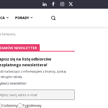
ACA
PORADY
 z kampanią
ZAMÓW NEWSLETTER
apisz się na listę odbiorców
ezpłatnego newslettera!
dź na bieżąco z informacjami z branży, zyskaj
rakcyjne rabaty.
bierz newsletter:
Codzienny
Tygodniowy