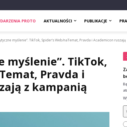
DARZENIA PROTO
AKTUALNOŚCI
PUBLIKACJE
PR
ytyczne myślenie”. TikTok, Spider’s Web/naTemat, Pravda i Academicon ruszają
e myślenie”. TikTok,
Z
Temat, Pravda i
b
zają z kampanią
Bą
at
Wy