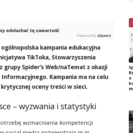
 aby odsłuchać tę zawartość
Powered By
GSpeech
a ogólnopolska kampania edukacyjna
inicjatywa TikToka, Stowarzyszenia
z grupy Spider’s Web/naTemat z okazji
Sp
R
 Informacyjnego. Kampania ma na celu
o
k
krytycznej oceny treści w sieci.
m
ce – wyzwania i statystyki
, potrzebę wzmacniania kompetencji
 w social media potwierdzają m.in.