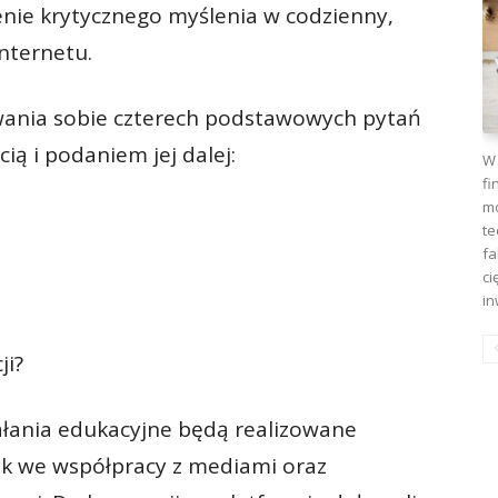
nie krytycznego myślenia w codzienny,
nternetu.
wania sobie czterech podstawowych pytań
ią i podaniem jej dalej:
W 
fi
mo
te
fa
ci
in
ji?
ałania edukacyjne będą realizowane
ok we współpracy z mediami oraz