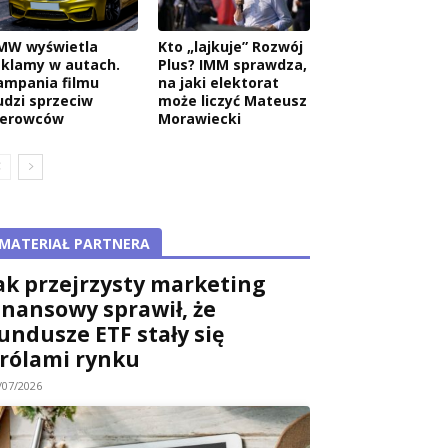
MW wyświetla
Kto „lajkuje” Rozwój
eklamy w autach.
Plus? IMM sprawdza,
ampania filmu
na jaki elektorat
udzi sprzeciw
może liczyć Mateusz
ierowców
Morawiecki
MATERIAŁ PARTNERA
ak przejrzysty marketing
inansowy sprawił, że
undusze ETF stały się
rólami rynku
/07/2026