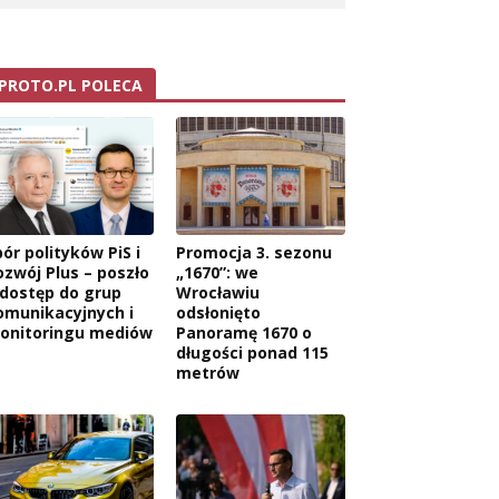
PROTO.PL POLECA
ór polityków PiS i
Promocja 3. sezonu
ozwój Plus – poszło
„1670”: we
 dostęp do grup
Wrocławiu
omunikacyjnych i
odsłonięto
onitoringu mediów
Panoramę 1670 o
długości ponad 115
metrów