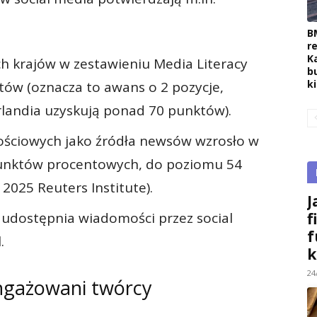
B
r
K
ch krajów w zestawieniu Media Literacy
b
k
tów (oznacza to awans o 2 pozycje,
Irlandia uzyskują ponad 70 punktów).
ościowych jako źródła newsów wzrosło w
punktów procentowych, do poziomu 54
2025 Reuters Institute).
J
f
e udostępnia wiadomości przez social
f
.
k
24
angażowani twórcy