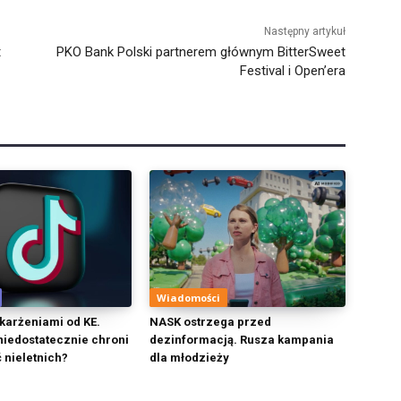
Następny artykuł
t
PKO Bank Polski partnerem głównym BitterSweet
Festival i Open’era
Wiadomości
skarżeniami od KE.
NASK ostrzega przed
niedostatecznie chroni
dezinformacją. Rusza kampania
 nieletnich?
dla młodzieży