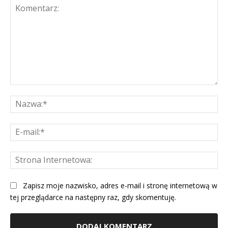
Komentarz:
Na
E-
mai
St
Int
Zapisz moje nazwisko, adres e-mail i stronę internetową w
tej przeglądarce na następny raz, gdy skomentuję.