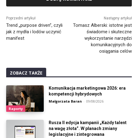
Alternative:
Poprzedni artykuł
Następny artykuł
Trend „purpose driven”, czyli
Tomasz Alberski: istotne jest
jak z mydła i lodów uczynić
świadome i skuteczne
manifest
wykorzystanie narzędzi
komunikacyjnych do
osiągania celów
ZOBACZ TAKŻE
Komunikacja marketingowa 2026: era
kompetencji hybrydowych
Małgorzata Baran
-
09/08/2026
Raporty
Rusza II edycja kampanii „Każdy talent
na wagę złota”. W planach zmiany
legislacyjne i zintegrowana