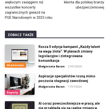
większym zasięgiem niż
klienta dla polskiej branży
wszystkie koncerty
ubezpieczeniowej
zagranicznych gwiazd na
PGE Narodowym w 2025 roku
ZOBACZ TAKŻE
Rusza II edycja kampanii „Każdy talent
na wagę złota”. W planach zmiany
legislacyjne i zintegrowana
komunikacja
Wiadomości
Małgorzata Baran
-
27/07/2026
Aspiracje specjalistów rosną mimo
poczucia stagnacji zawodowej
Małgorzata Baran
-
17/07/2026
Raporty
AI coraz powszechniejsze w pracy, ale
nie przekłada się na realne zmiany w