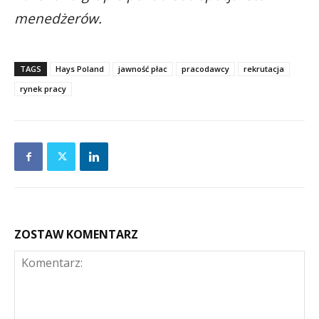
menedżerów.
TAGS
Hays Poland
jawność płac
pracodawcy
rekrutacja
rynek pracy
ZOSTAW KOMENTARZ