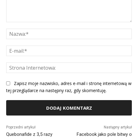
Komentarz:
Na
E-
mai
St
Int
Zapisz moje nazwisko, adres e-mail i stronę internetową w
tej przeglądarce na następny raz, gdy skomentuję.
Alternative:
Poprzedni artykuł
Następny artykuł
Quebonafide z 3,5 razy
Facebook jako pole bitwy o