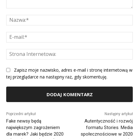
Komentarz:
Na
E-
mai
St
Int
Zapisz moje nazwisko, adres e-mail i stronę internetową w
tej przeglądarce na następny raz, gdy skomentuję.
Alternative:
Poprzedni artykuł
Następny artykuł
Fake newsy będą
Autentyczność i rozwój
największym zagrożeniem
formatu Stories. Media
dla marek? Jaki będzie 2020
społecznościowe w 2020