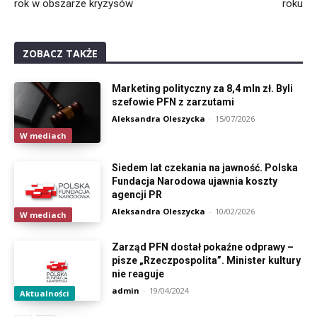
rok w obszarze kryzysów
roku
ZOBACZ TAKŻE
Marketing polityczny za 8,4 mln zł. Byli
szefowie PFN z zarzutami
Aleksandra Oleszycka
-
15/07/2026
W mediach
Siedem lat czekania na jawność. Polska
Fundacja Narodowa ujawnia koszty
agencji PR
Aleksandra Oleszycka
-
10/02/2026
W mediach
Zarząd PFN dostał pokaźne odprawy –
pisze „Rzeczpospolita”. Minister kultury
nie reaguje
admin
-
19/04/2024
Aktualności