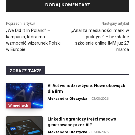
Alternative:
Poprzedni artykuł
Następny artykuł
„We Did It In Poland” –
„Analiza medialności marki w
kampania, która ma
praktyce” – bezpłatne
wzmocnić wizerunek Polski
szkolenie online IMM już 27
w Europie
marca
ZOBACZ TAKŻE
AI Act wchodzi w życie. Nowe obowiązki
dla firm
Aleksandra Oleszycka
-
03/08/2026
W mediach
LinkedIn ograniczy treści masowo
generowane przez AI?
Aleksandra Oleszycka
-
03/08/2026