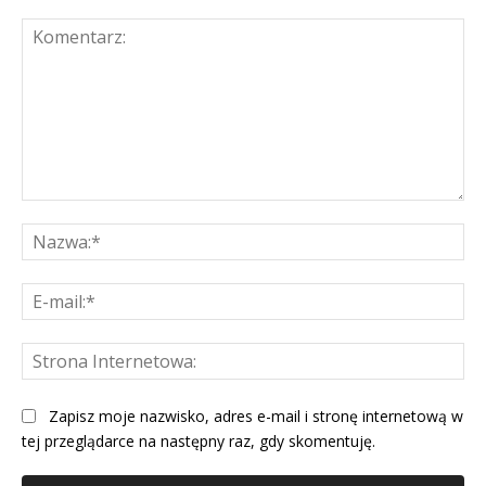
Komentarz:
Na
E-
mai
St
Int
Zapisz moje nazwisko, adres e-mail i stronę internetową w
tej przeglądarce na następny raz, gdy skomentuję.