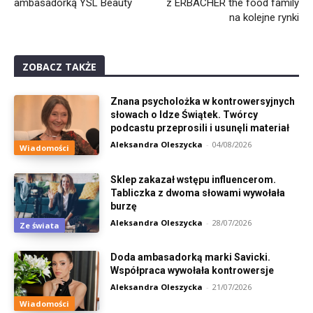
ambasadorką YSL Beauty
z ERBACHER the food family
na kolejne rynki
ZOBACZ TAKŻE
Znana psycholożka w kontrowersyjnych
słowach o Idze Świątek. Twórcy
podcastu przeprosili i usunęli materiał
Aleksandra Oleszycka
-
04/08/2026
Wiadomości
Sklep zakazał wstępu influencerom.
Tabliczka z dwoma słowami wywołała
burzę
Aleksandra Oleszycka
-
28/07/2026
Ze świata
Doda ambasadorką marki Savicki.
Współpraca wywołała kontrowersje
Aleksandra Oleszycka
-
21/07/2026
Wiadomości