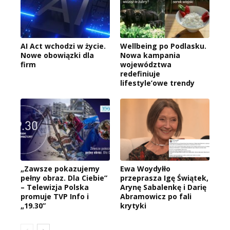
AI Act wchodzi w życie.
Wellbeing po Podlasku.
Nowe obowiązki dla
Nowa kampania
firm
województwa
redefiniuje
lifestyle’owe trendy
„Zawsze pokazujemy
Ewa Woydyłło
pełny obraz. Dla Ciebie”
przeprasza Igę Świątek,
– Telewizja Polska
Arynę Sabalenkę i Darię
promuje TVP Info i
Abramowicz po fali
„19.30”
krytyki