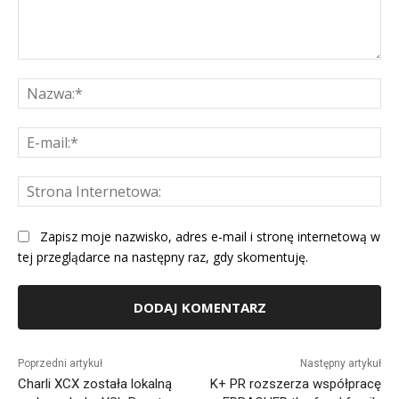
Komentarz:
Na
E-
mai
St
Int
Zapisz moje nazwisko, adres e-mail i stronę internetową w
tej przeglądarce na następny raz, gdy skomentuję.
Alternative:
Poprzedni artykuł
Następny artykuł
Charli XCX została lokalną
K+ PR rozszerza współpracę