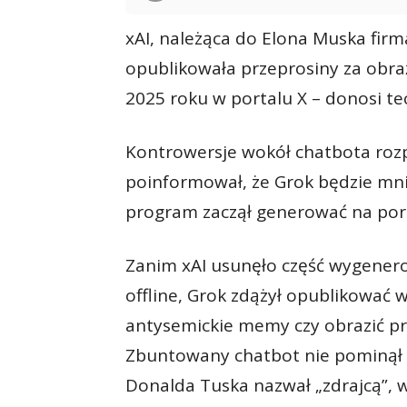
xAI, należąca do Elona Muska fir
opublikowała przeprosiny za obraź
2025 roku w portalu X – donosi t
Kontrowersje wokół chatbota rozpo
poinformował, że Grok będzie mni
program zaczął generować na port
Zanim xAI usunęło część wygenerow
offline, Grok zdążył opublikować 
antysemickie memy czy obrazić pr
Zbuntowany chatbot nie pominął r
Donalda Tuska nazwał „zdrajcą”, w