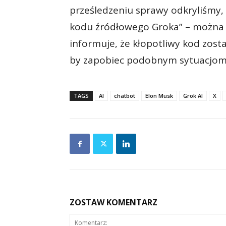
prześledzeniu sprawy odkryliśmy, 
kodu źródłowego Groka” – można p
informuje, że kłopotliwy kod zost
by zapobiec podobnym sytuacjom w
TAGS
AI
chatbot
Elon Musk
Grok AI
X
ZOSTAW KOMENTARZ