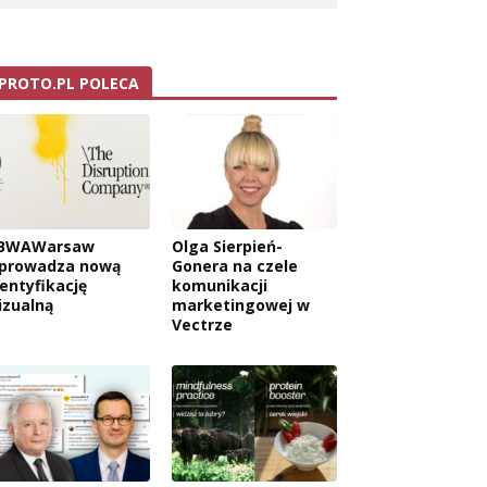
PROTO.PL POLECA
BWAWarsaw
Olga Sierpień-
prowadza nową
Gonera na czele
dentyfikację
komunikacji
izualną
marketingowej w
Vectrze