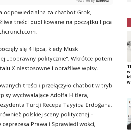
Powered By
GSpeech
ma odpowiedzialna za chatbot Grok,
liwe treści publikowane na początku lipca
echcrunch.com.
częły się 4 lipca, kiedy Musk
ej „poprawny politycznie”. Wkrótce potem
T
alu X niestosowne i obraźliwe wpisy.
w
i
w
anych treści i przełączyło chatbot w tryb
wpisy wychwalające Adolfa Hitlera,
ezydenta Turcji Recepa Tayyipa Erdoğana.
ównież polskiej sceny politycznej –
iceprezesa Prawa i Sprawiedliwości,