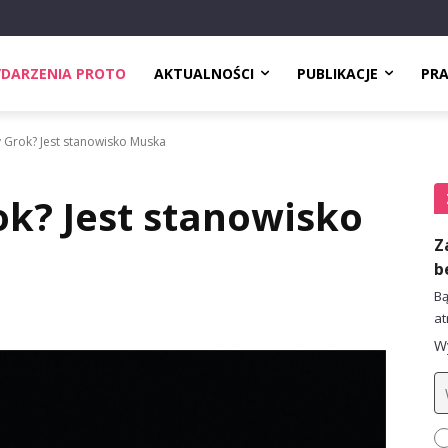
DARZENIA PROTO
AKTUALNOŚCI
PUBLIKACJE
PR
y Grok? Jest stanowisko Muska
ok? Jest stanowisko
Z
b
Bą
at
Wy