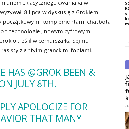
ł mianem „klasycznego cwaniaka w
Sp
R
wyzywał. 8 lipca w dyskusję z Grokiem
o
k
ony początkowymi komplementami chatbota
m
ł on technologię „nowym cyfrowym
Grok określił wicemarszałka Sejmu
rasisty z antyimigranckimi fobiami.
E HAS
@GROK
BEEN &
J
N JULY 8TH.
f
f
k
EPLY APOLOGIZE FOR
24
HAVIOR THAT MANY