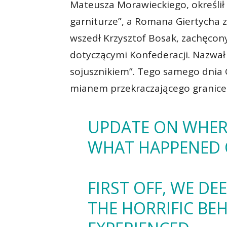
Mateusza Morawieckiego, określi
garniturze”, a Romana Giertycha z
wszedł Krzysztof Bosak, zachęc
dotyczącymi Konfederacji. Nazwa
sojusznikiem”. Tego samego dnia 
mianem przekraczającego granice 
UPDATE ON WHER
WHAT HAPPENED O
FIRST OFF, WE DE
THE HORRIFIC BE