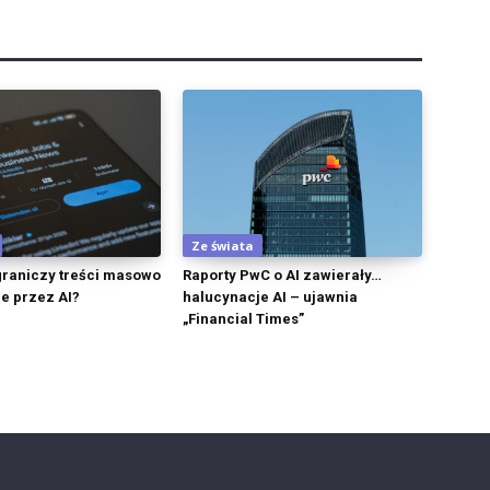
Ze świata
graniczy treści masowo
Raporty PwC o AI zawierały…
e przez AI?
halucynacje AI – ujawnia
„Financial Times”