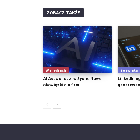
ZOBACZ TAKŻE
W mediach
Ze świata
AI Act wchodzi w życie. Nowe
LinkedIn o
obowiązki dla firm
generowan