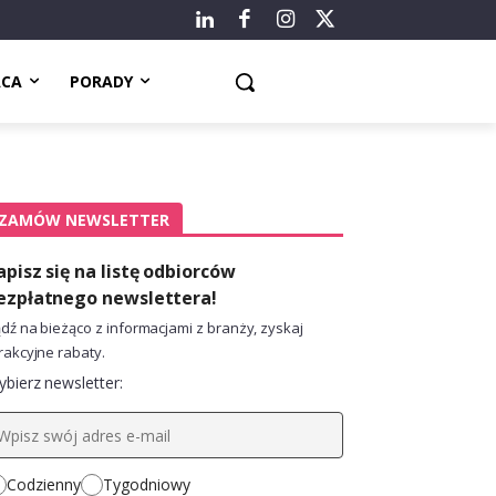
ACA
PORADY
ZAMÓW NEWSLETTER
apisz się na listę odbiorców
ezpłatnego newslettera!
dź na bieżąco z informacjami z branży, zyskaj
rakcyjne rabaty.
bierz newsletter:
Codzienny
Tygodniowy