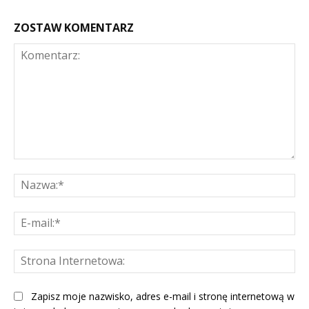
ZOSTAW KOMENTARZ
Komentarz:
Na
E-
mai
St
Int
Zapisz moje nazwisko, adres e-mail i stronę internetową w