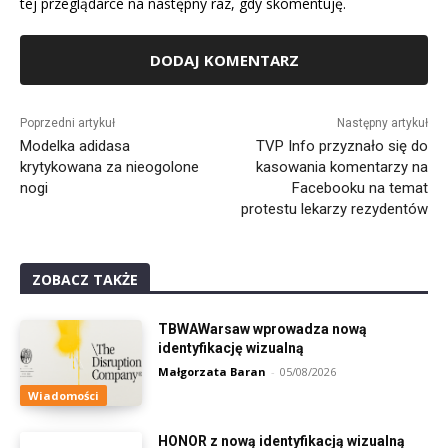
tej przeglądarce na następny raz, gdy skomentuję.
Alternative:
Poprzedni artykuł
Następny artykuł
Modelka adidasa
TVP Info przyznało się do
krytykowana za nieogolone
kasowania komentarzy na
nogi
Facebooku na temat
protestu lekarzy rezydentów
ZOBACZ TAKŻE
TBWAWarsaw wprowadza nową
identyfikację wizualną
Małgorzata Baran
-
05/08/2026
Wiadomości
HONOR z nową identyfikacją wizualną