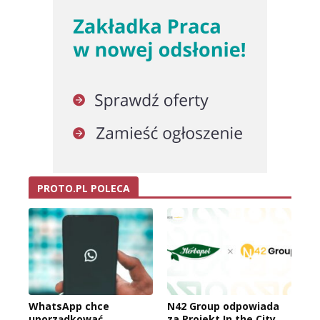
PROTO.PL POLECA
WhatsApp chce
N42 Group odpowiada
uporządkować
za Projekt In the City