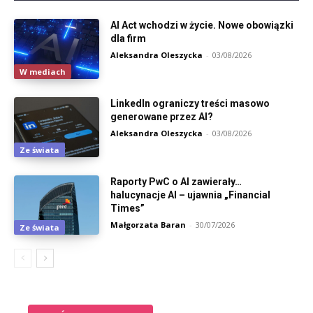
AI Act wchodzi w życie. Nowe obowiązki
dla firm
Aleksandra Oleszycka
-
03/08/2026
W mediach
LinkedIn ograniczy treści masowo
generowane przez AI?
Aleksandra Oleszycka
-
03/08/2026
Ze świata
Raporty PwC o AI zawierały…
halucynacje AI – ujawnia „Financial
Times”
Małgorzata Baran
-
30/07/2026
Ze świata