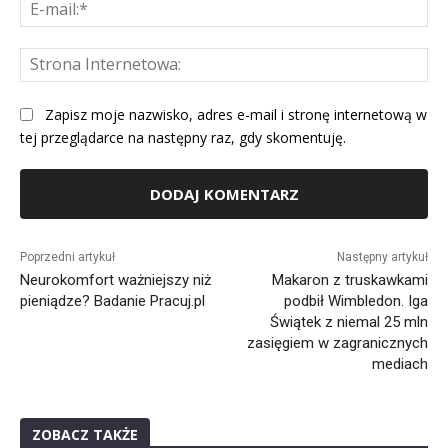
E-
mai
St
Int
Zapisz moje nazwisko, adres e-mail i stronę internetową w
tej przeglądarce na następny raz, gdy skomentuję.
Alternative:
Poprzedni artykuł
Następny artykuł
Neurokomfort ważniejszy niż
Makaron z truskawkami
pieniądze? Badanie Pracuj.pl
podbił Wimbledon. Iga
Świątek z niemal 25 mln
zasięgiem w zagranicznych
mediach
ZOBACZ TAKŻE