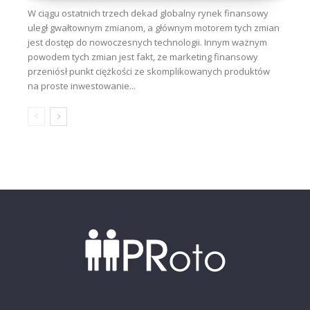
W ciągu ostatnich trzech dekad globalny rynek finansowy
uległ gwałtownym zmianom, a głównym motorem tych zmian
jest dostęp do nowoczesnych technologii. Innym ważnym
powodem tych zmian jest fakt, że marketing finansowy
przeniósł punkt ciężkości ze skomplikowanych produktów
na proste inwestowanie...