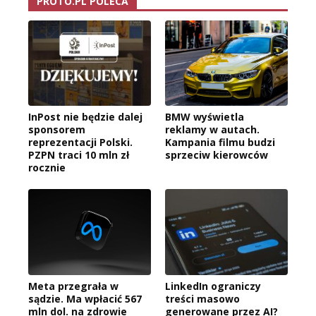
PROTO.PL POLECA
InPost nie będzie dalej
BMW wyświetla
sponsorem
reklamy w autach.
reprezentacji Polski.
Kampania filmu budzi
PZPN traci 10 mln zł
sprzeciw kierowców
rocznie
Meta przegrała w
LinkedIn ograniczy
sądzie. Ma wpłacić 567
treści masowo
mln dol. na zdrowie
generowane przez AI?